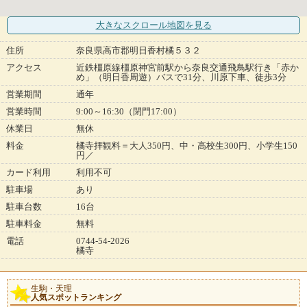
大きなスクロール地図
を見る
住所
奈良県高市郡明日香村橘５３２
アクセス
近鉄橿原線橿原神宮前駅から奈良交通飛鳥駅行き「赤か
め」（明日香周遊）バスで31分、川原下車、徒歩3分
営業期間
通年
営業時間
9:00～16:30（閉門17:00）
休業日
無休
料金
橘寺拝観料＝大人350円、中・高校生300円、小学生150
円／
カード利用
利用不可
駐車場
あり
駐車台数
16台
駐車料金
無料
電話
0744-54-2026
橘寺
生駒・天理
人気スポットランキング