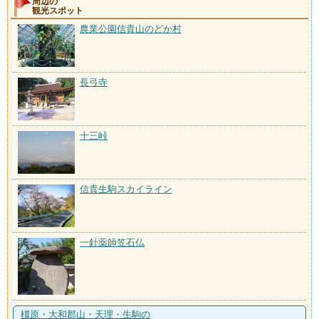
周辺の
観光スポット
農業公園信貴山のどか村
長弓寺
十三峠
信貴生駒スカイライン
一針薬師笠石仏
橿原・大和郡山・天理・生駒の