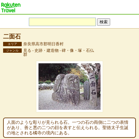
二面石
奈良県高市郡明日香村
エリア
見る - 史跡・建造物 - 碑・像・塚・石仏
ジャンル
群
人面のような彫りが見られる石。一つの石の両側に二つの表情
があり、善と悪の二つの顔を表すと伝えられる。聖徳太子生誕
の地とされる橘寺の境内にある。