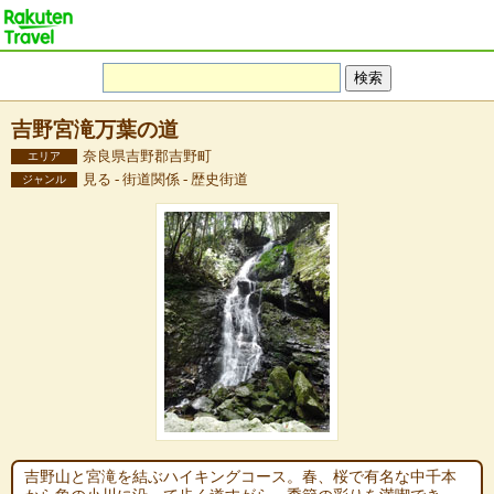
吉野宮滝万葉の道
奈良県吉野郡吉野町
エリア
見る - 街道関係 - 歴史街道
ジャンル
吉野山と宮滝を結ぶハイキングコース。春、桜で有名な中千本