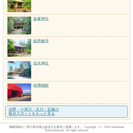
金峯神社
如意輪寺
吉水神社
柿博物館
吉野・十津川・天川・五條の
観光スポットをもっと見る
掲載情報の一部の著作権は提供元企業等に帰属します。 Copyright（C）2026 Shobunsha
Publications,Inc. All rights reserved.