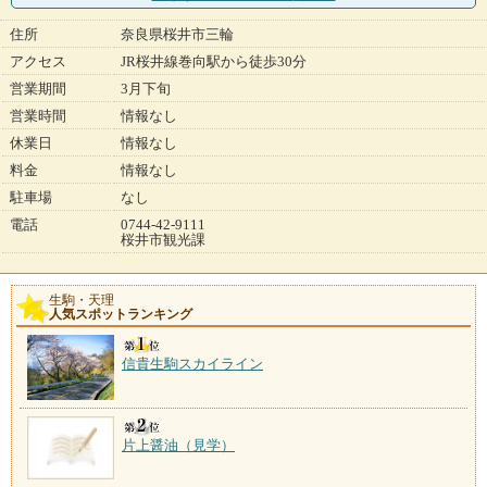
住所
奈良県桜井市三輪
アクセス
JR桜井線巻向駅から徒歩30分
営業期間
3月下旬
営業時間
情報なし
休業日
情報なし
料金
情報なし
駐車場
なし
電話
0744-42-9111
桜井市観光課
生駒・天理
人気スポットランキング
信貴生駒スカイライン
片上醤油（見学）