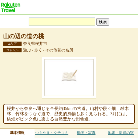
山の辺の道の桃
奈良県桜井市
エリア
遊ぶ - 歩く - その他花の名所
ジャンル
桜井から奈良へ通じる全長約35kmの古道。山村や段々畑、雑木
林、竹林をつなぐ道で、歴史的風物も多く見られる。3月には、
桃畑がピンク色に染まる自然豊かな田舎道。
基本情報
つぶやき・クチコミ
動画・写真
地図・周辺の宿