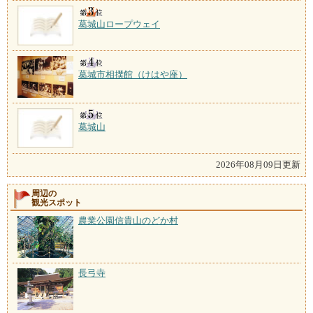
葛城山ロープウェイ
葛城市相撲館（けはや座）
葛城山
2026年08月09日更新
周辺の
観光スポット
農業公園信貴山のどか村
長弓寺