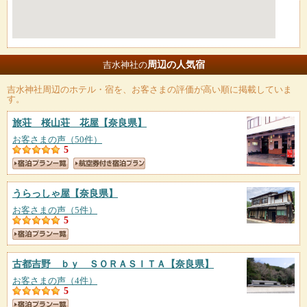
周辺の人気宿
吉水神社の
吉水神社
周辺のホテル・宿を、お客さまの評価が高い順に掲載していま
す。
旅荘 桜山荘 花屋
【奈良県】
お客さまの声（50件）
5
うらっしゃ屋
【奈良県】
お客さまの声（5件）
5
古都吉野 ｂｙ ＳＯＲＡＳＩＴＡ
【奈良県】
お客さまの声（4件）
5