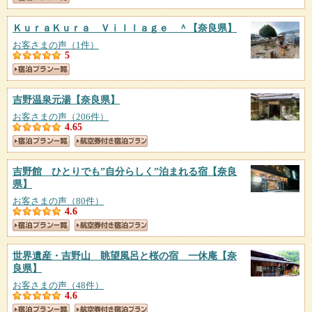
ＫｕｒａＫｕｒａ Ｖｉｌｌａｇｅ ＾
【奈良県】
お客さまの声（1件）
5
吉野温泉元湯
【奈良県】
お客さまの声（206件）
4.65
吉野館 ひとりでも”自分らしく”泊まれる宿
【奈良
県】
お客さまの声（80件）
4.6
世界遺産・吉野山 眺望風呂と桜の宿 一休庵
【奈
良県】
お客さまの声（48件）
4.6