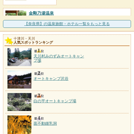
金剛乃湯温泉
施設数：1軒
金剛乃湯は、地下1300ｍからくみ上げた天然温泉
【奈良県】の温泉旅館・ホテル一覧をもっと見る
100％の温泉です。
十津川・天川
湯盛温泉
人気スポットランキング
施設数：1軒
天川村みのずみオートキャン
プ場
オートキャンプ沢谷
白の平オートキャンプ場
面不動鍾乳洞