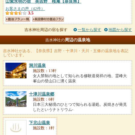
山紫水明の宿 美吉野 桜庵
【奈良県】
お客さまの声（42件）
3.5
吉水神社周辺の宿を探す
一覧から探す
地図から探す
周辺の温泉地
吉水神社の
吉水神社
がある、【奈良県】吉野・十津川・天川・五條の温泉地を表記
しています。
洞川温泉
施設数：13軒
女人禁制の地として知られる修験道発祥の地、霊峰大
峯山の登山口に湧く温泉
十津川温泉郷
施設数：6軒
日本三大秘境のひとつで知られる湯処。炭焼きが発見
したというナトリウム‐
下北山温泉
施設数：1軒