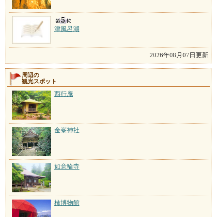
津風呂湖
2026年08月07日更新
周辺の
観光スポット
西行庵
金峯神社
如意輪寺
柿博物館