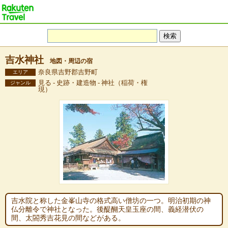
吉水神社
地図・周辺の宿
奈良県吉野郡吉野町
エリア
見る - 史跡・建造物 - 神社（稲荷・権
ジャンル
現）
吉水院と称した金峯山寺の格式高い僧坊の一つ。明治初期の神
仏分離令で神社となった。後醍醐天皇玉座の間、義経潜伏の
間、太閤秀吉花見の間などがある。