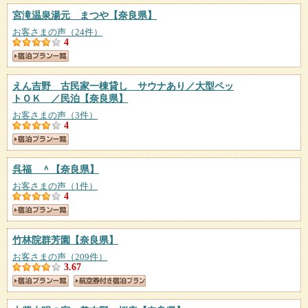
宮滝温泉湯元 まつや
【奈良県】
お客さまの声（24件）
4
えん吉野 古民家一棟貸し サウナあり／大型ペッ
トＯＫ ／民泊
【奈良県】
お客さまの声（3件）
4
呉福 ＾
【奈良県】
お客さまの声（1件）
4
竹林院群芳園
【奈良県】
お客さまの声（209件）
3.67