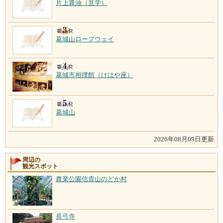
片上醤油（見学）
葛城山ロープウェイ
葛城市相撲館（けはや座）
葛城山
2026年08月09日更新
周辺の
観光スポット
農業公園信貴山のどか村
長弓寺