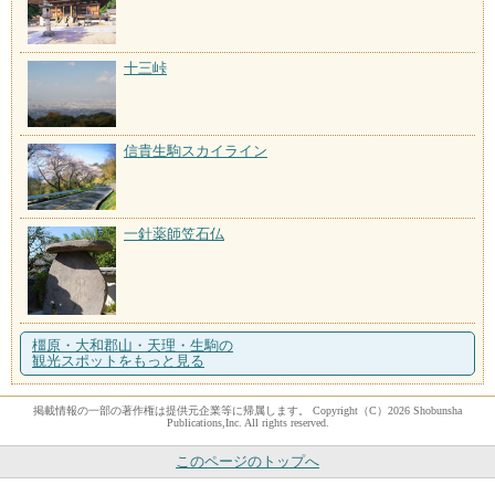
十三峠
信貴生駒スカイライン
一針薬師笠石仏
橿原・大和郡山・天理・生駒の
観光スポットをもっと見る
掲載情報の一部の著作権は提供元企業等に帰属します。 Copyright（C）2026 Shobunsha
Publications,Inc. All rights reserved.
このページのトップへ