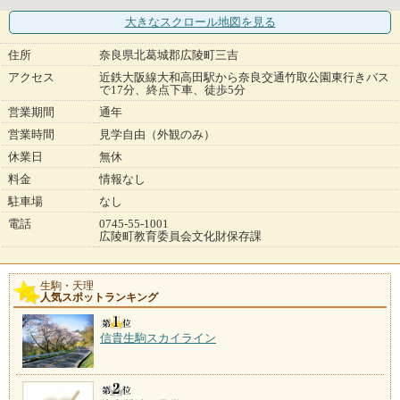
大きなスクロール地図
を見る
住所
奈良県北葛城郡広陵町三吉
アクセス
近鉄大阪線大和高田駅から奈良交通竹取公園東行きバス
で17分、終点下車、徒歩5分
営業期間
通年
営業時間
見学自由（外観のみ）
休業日
無休
料金
情報なし
駐車場
なし
電話
0745-55-1001
広陵町教育委員会文化財保存課
生駒・天理
人気スポットランキング
信貴生駒スカイライン