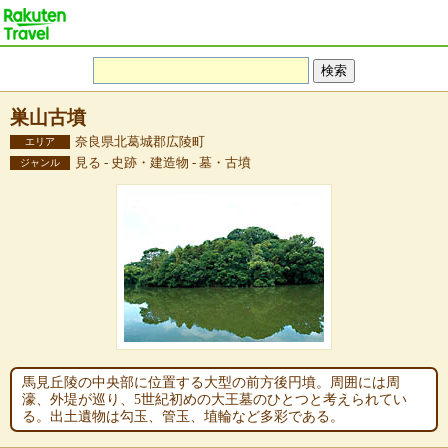
巣山古墳
奈良県北葛城郡広陵町
エリア
見る - 史跡・建造物 - 墓・古墳
ジャンル
馬見丘陵の中央部に位置する大型の前方後円墳。周囲には周
濠、外堤が巡り、5世紀初めの大王墓のひとつと考えられてい
る。出土遺物は勾玉、管玉、埴輪など多彩である。