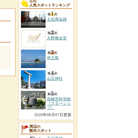
長崎
人気スポットランキング
土佐商会跡
大野教会堂
伊王島
山王神社
長崎市科学館
（スターシッ
プ）
2026年08月07日更新
周辺の
観光スポット