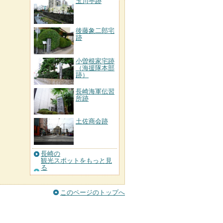
玉川亭跡
後藤象二郎宅
跡
小曽根家宅跡
（海援隊本部
跡）
長崎海軍伝習
所跡
土佐商会跡
長崎の
観光スポットをもっと見
る
このページのトップへ