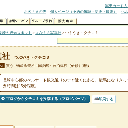
楽天カード入
お客さまの声
個人ページ（予約の確認・変更・取消）
ヘ
長崎の観光スポット
>
はなぶさ写真社
>
つぶやき・クチコミ
真社
つぶやき・クチコミ
買う - 物産販売所 - 体験館・宿泊体験（研修）施設
ンル
長崎中心部のべルナード観光通りのすぐ近くにある。龍馬になりきって
要時間は15分程度。
ブログからクチコミを投稿する（ブログパーツ）
印刷する