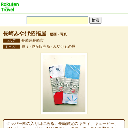
長崎みやげ招福屋
動画・写真
長崎県長崎市
エリア
買う - 物産販売所 - みやげもの屋
ジャンル
グラバー園の入り口にある。長崎限定のキティ、キューピー、