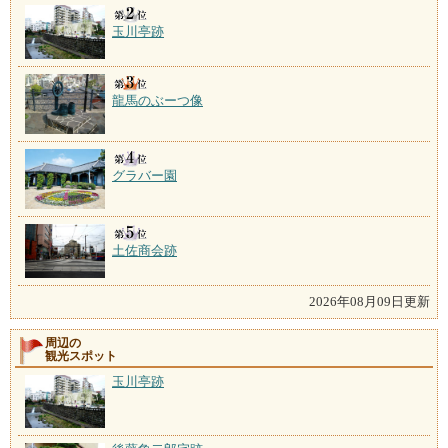
玉川亭跡
龍馬のぶーつ像
グラバー園
土佐商会跡
2026年08月09日更新
周辺の
観光スポット
玉川亭跡