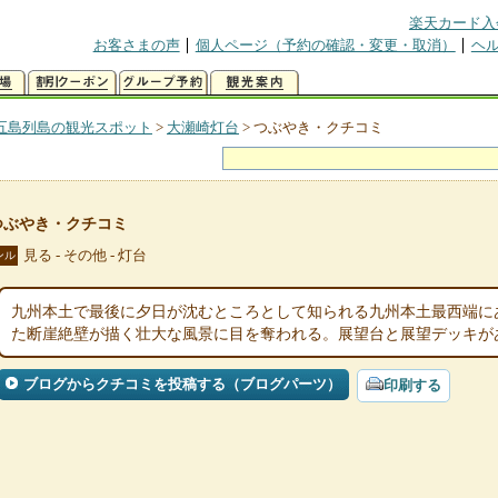
楽天カード入
お客さまの声
個人ページ（予約の確認・変更・取消）
ヘ
五島列島の観光スポット
>
大瀬崎灯台
>
つぶやき・クチコミ
つぶやき・クチコミ
見る - その他 - 灯台
ンル
九州本土で最後に夕日が沈むところとして知られる九州本土最西端に
た断崖絶壁が描く壮大な風景に目を奪われる。展望台と展望デッキが
ブログからクチコミを投稿する（ブログパーツ）
印刷する