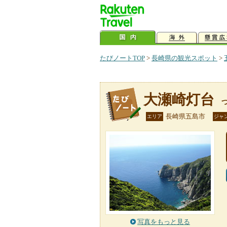
たびノートTOP
>
長崎県の観光スポット
>
大瀬崎灯台
長崎県五島市
エリア
ジャ
写真をもっと見る