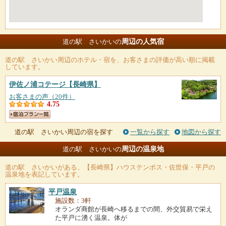
周辺の人気宿
道の駅 さいかいの
道の駅 さいかい
周辺のホテル・宿を、お客さまの評価が高い順に掲載
しています。
伊佐ノ浦コテージ
【長崎県】
お客さまの声（20件）
4.75
道の駅 さいかい周辺の宿を探す
一覧から探す
地図から探す
周辺の温泉地
道の駅 さいかいの
道の駅 さいかい
がある、【長崎県】ハウステンボス・佐世保・平戸の
温泉地を表記しています。
平戸温泉
施設数：3軒
オランダ商館が長崎へ移るまでの間、外交貿易で栄え
た平戸に湧く温泉。体が