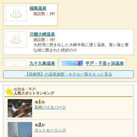
福島温泉
施設数：2軒
川棚大崎温泉
施設数：1軒
大村湾に突き出した大崎半島に湧く温泉。青い海と豊
な緑に囲まれた絶好のロ
九十九島温泉
平戸・千里ヶ浜温泉
施設数：1軒
施設数：1軒
【長崎県】の温泉旅館・ホテル一覧をもっと見る
佐世保・平戸
人気スポットランキング
長崎バイオパーク
ヨットセーリング