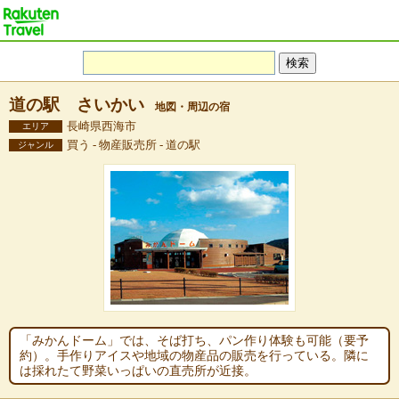
道の駅 さいかい
地図・周辺の宿
長崎県西海市
エリア
買う - 物産販売所 - 道の駅
ジャンル
「みかんドーム」では、そば打ち、パン作り体験も可能（要予
約）。手作りアイスや地域の物産品の販売を行っている。隣に
は採れたて野菜いっぱいの直売所が近接。