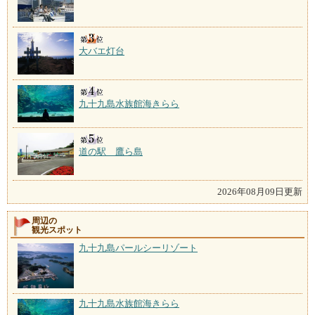
大バエ灯台
九十九島水族館海きらら
道の駅 鷹ら島
2026年08月09日更新
周辺の
観光スポット
九十九島パールシーリゾート
九十九島水族館海きらら