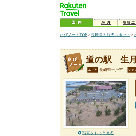
たびノートTOP
>
長崎県の観光スポット
>
道の駅 生
長崎県平戸市
エリア
ジャ
写真をもっと見る