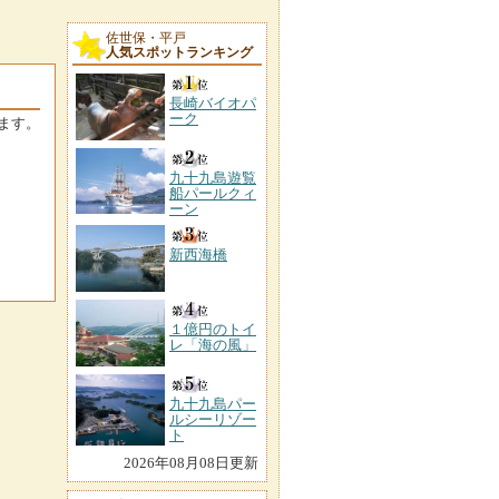
佐世保・平戸
人気スポットランキング
長崎バイオパ
ーク
ます。
九十九島遊覧
船パールクィ
ーン
新西海橋
１億円のトイ
レ「海の風」
九十九島パー
ルシーリゾー
ト
2026年08月08日更新