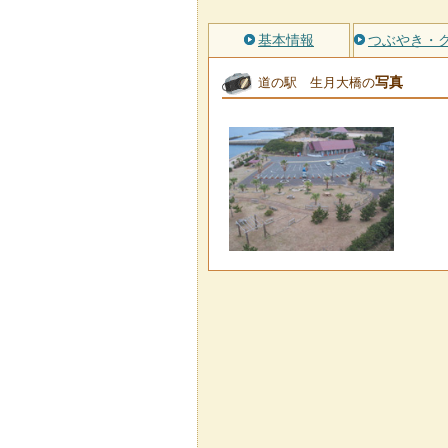
基本情報
つぶやき・
写真
道の駅 生月大橋の