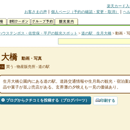
楽天カード入
お客さまの声
個人ページ（予約の確認・変更・取消）
ヘ
ハウステンボス・佐世保・平戸の観光スポット
>
道の駅 生月大橋
>
動画・
月大橋
動画・写真
買う - 物産販売所 - 道の駅
ンル
生月大橋公園内にある道の駅。道路交通情報や生月島の観光・宿泊案
品や菓子が並ぶ売店がある。玄界灘の夕映えも一見の価値あり。
ブログからクチコミを投稿する（ブログパーツ）
印刷する