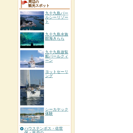
周辺の
観光スポット
九十九島パー
ルシーリゾー
ト
九十九島水族
館海きらら
九十九島遊覧
船パールクィ
ーン
ヨットセーリ
ング
シーカヤック
体験
ハウステンボス・佐世
保・平戸の