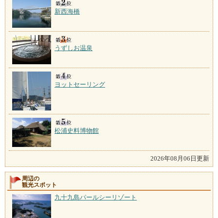
新西海橋
うずしお温泉
ヨットセーリング
松浦史料博物館
2026年08月06日更新
周辺の
観光スポット
九十九島パールシーリゾート