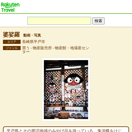
婆娑羅
動画・写真
長崎県平戸市
エリア
買う - 物産販売所 - 物産館・地場産セン
ジャンル
ター
平戸島とその周辺地域のみやげ品を扱っている。鬼洋蝶をはじ