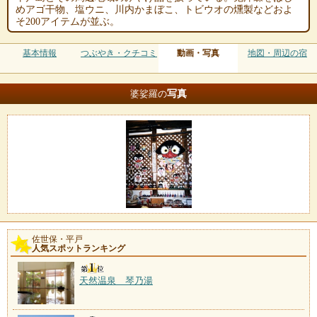
めアゴ干物、塩ウニ、川内かまぼこ、トビウオの燻製などおよ
そ200アイテムが並ぶ。
基本情報
つぶやき・クチコミ
動画・写真
地図・周辺の宿
写真
婆娑羅の
佐世保・平戸
人気スポットランキング
天然温泉 琴乃湯