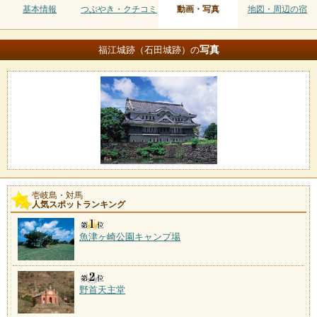
基本情報
つぶやき・クチコミ
動画・写真
地図・周辺の宿
写真
福江城跡（石田城跡）の
壱岐島・対馬
人気スポットランキング
魚津ヶ崎公園キャンプ場
野首天主堂