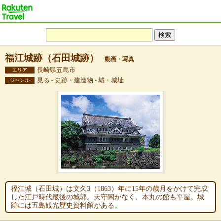
福江城跡（石田城跡）
動画・写真
長崎県五島市
エリア
見る - 史跡・建造物 - 城・城址
ジャンル
福江城（石田城）は文久3（1863）年に15年の歳月をかけて完成
した江戸時代最後の城郭。天守閣がなく、本丸の館も平屋。城
跡には五島観光歴史資料館がある。