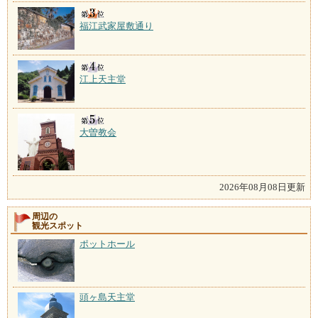
福江武家屋敷通り
江上天主堂
大曽教会
2026年08月08日更新
周辺の
観光スポット
ポットホール
頭ヶ島天主堂