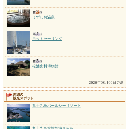
うずしお温泉
ヨットセーリング
松浦史料博物館
2026年08月06日更新
周辺の
観光スポット
九十九島パールシーリゾート
九十九島水族館海きらら