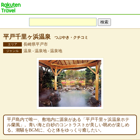
平戸千里ヶ浜温泉
つぶやき・クチコミ
長崎県平戸市
エリア
温泉 - 温泉地 - 温泉地
ジャンル
平戸島内で唯一、敷地内に源泉がある「平戸千里ヶ浜温泉ホテ
ル蘭風」。青い海と白砂のコントラストが美しい眺めが楽しめ
る。潮騒をBGMに、心と体をゆっくり癒したい。