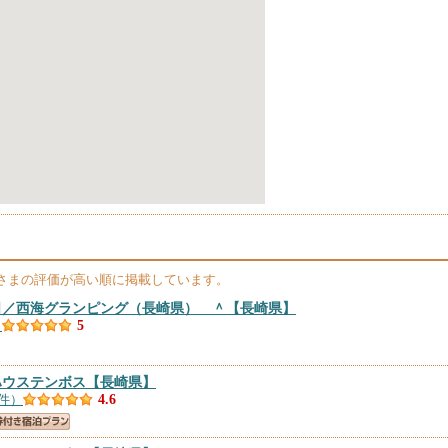
さまの評価が高い順に掲載しています。
日／西海グランピング（長崎県） ＾
【長崎県】
）
5
ハウステンボス
【長崎県】
0件）
4.6