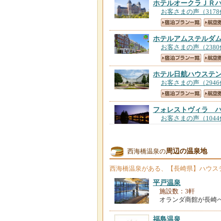
ホテルオークラＪＲ
お客さまの声（317
ホテルアムステルダ
お客さまの声（238
ホテル日航ハウステ
お客さまの声（294
フォレストヴィラ 
お客さまの声（104
ホテルデンハーグ 
周辺の温泉地
西海橋温泉の
お客さまの声（286
西海橋温泉
がある、【長崎県】ハウス
ホテルロッテルダム
平戸温泉
お客さまの声（152
施設数：3軒
オランダ商館が長崎
ホテルローレライ
【
福島温泉