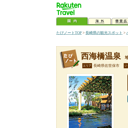
たびノートTOP
>
長崎県の観光スポット
>
西海橋温泉
長崎県佐世保市
エリア
ジ