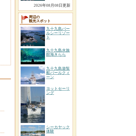
2026年08月08日更新
周辺の
観光スポット
九十九島パー
ルシーリゾー
ト
九十九島水族
館海きらら
九十九島遊覧
船パールクィ
ーン
ヨットセーリ
ング
シーカヤック
体験