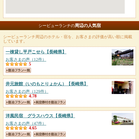
周辺の人気宿
シービューランチの
シービューランチ
周辺のホテル・宿を、お客さまの評価が高い順に掲載
しています。
一棟貸し平戸こせら
【長崎県】
お客さまの声（12件）
5
井元旅館（いのもとりょかん）
【長崎県】
お客さまの声（129件）
4.78
洋風民宿 グラスハウス
【長崎県】
お客さまの声（47件）
4.65