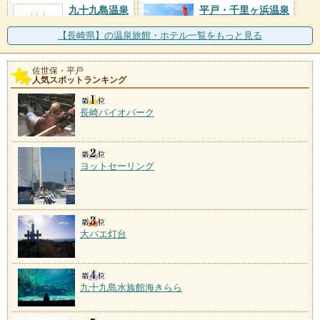
九十九島温泉
平戸・千里ヶ浜温泉
施設数：1軒
施設数：1軒
【長崎県】の温泉旅館・ホテル一覧をもっと見る
佐世保・平戸
人気スポットランキング
長崎バイオパーク
ヨットセーリング
大バエ灯台
九十九島水族館海きらら