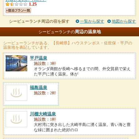
1.25
シービューランチ周辺の宿を探す
一覧から探す
地図から探す
周辺の温泉地
シービューランチの
シービューランチ
がある、【長崎県】ハウステンボス・佐世保・平戸の
温泉地を表記しています。
平戸温泉
施設数：3軒
オランダ商館が長崎へ移るまでの間、外交貿易で栄え
た平戸に湧く温泉。体が
福島温泉
施設数：2軒
川棚大崎温泉
施設数：1軒
大村湾に突き出した大崎半島に湧く温泉。青い海と豊
な緑に囲まれた絶好のロ