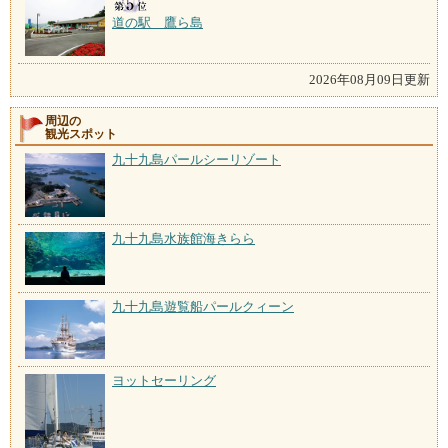
道の駅 鷹ら島
2026年08月09日更新
周辺の
観光スポット
九十九島パールシーリゾート
九十九島水族館海きらら
九十九島遊覧船パールクィーン
ヨットセーリング