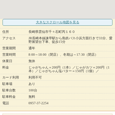
大きなスクロール地図
を見る
住所
長崎県雲仙市千々石町丙１６０
アクセス
JR長崎本線諫早駅から島鉄バス小浜方面行きで33分、愛
野展望台下車、徒歩15分
営業期間
通年
営業時間
8:00～18:00（閉店）、冬期は～17:30（閉店）
休業日
無休
料金
じゃがちゃん＝200円（1本）／じゃがカツ＝200円（1
本）／じゃがちゃん塩バター＝150円（1個）／
カード利用
利用不可
駐車場
あり
駐車台数
100台
駐車料金
無料
電話
0957-37-2254