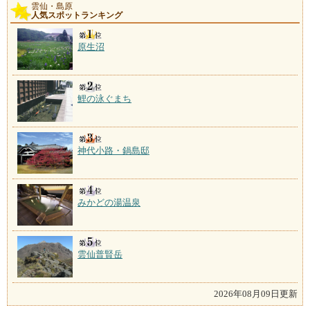
雲仙・島原
人気スポットランキング
原生沼
鯉の泳ぐまち
神代小路・鍋島邸
みかどの湯温泉
雲仙普賢岳
2026年08月09日更新