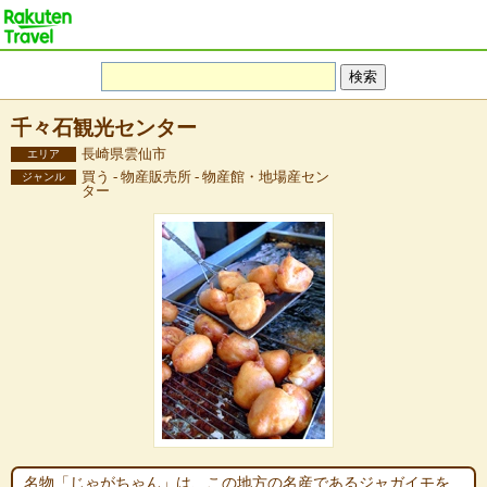
千々石観光センター
長崎県雲仙市
エリア
買う - 物産販売所 - 物産館・地場産セン
ジャンル
ター
名物「じゃがちゃん」は、この地方の名産であるジャガイモを