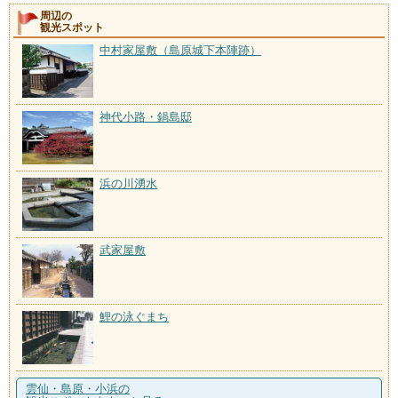
周辺の
観光スポット
中村家屋敷（島原城下本陣跡）
神代小路・鍋島邸
浜の川湧水
武家屋敷
鯉の泳ぐまち
雲仙・島原・小浜の