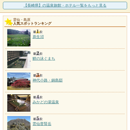
施設数：1軒
【長崎県】の温泉旅館・ホテル一覧をもっと見る
雲仙・島原
原城温泉
人気スポットランキング
施設数：1軒
島原の乱の悲史を秘める原城跡の隣に建つ「原城温泉
原生沼
真砂」。公共施設だが
鯉の泳ぐまち
神代小路・鍋島邸
みかどの湯温泉
雲仙普賢岳