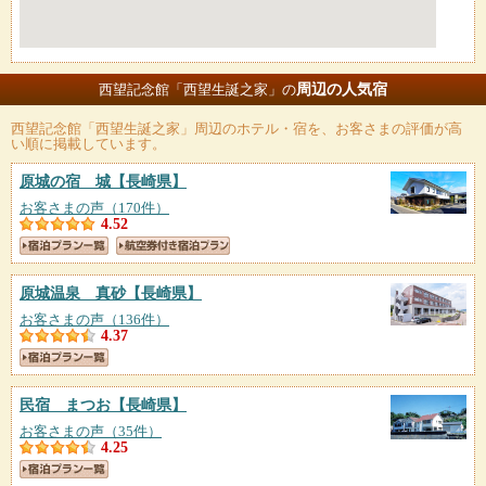
周辺の人気宿
西望記念館「西望生誕之家」の
西望記念館「西望生誕之家」
周辺のホテル・宿を、お客さまの評価が高
い順に掲載しています。
原城の宿 城
【長崎県】
お客さまの声（170件）
4.52
原城温泉 真砂
【長崎県】
お客さまの声（136件）
4.37
民宿 まつお
【長崎県】
お客さまの声（35件）
4.25