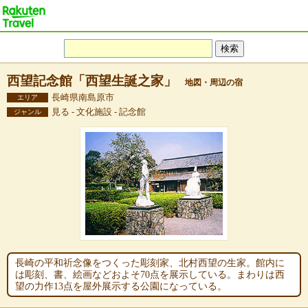
西望記念館「西望生誕之家」
地図・周辺の宿
長崎県南島原市
エリア
見る - 文化施設 - 記念館
ジャンル
長崎の平和祈念像をつくった彫刻家、北村西望の生家。館内に
は彫刻、書、絵画などおよそ70点を展示している。まわりは西
望の力作13点を屋外展示する公園になっている。