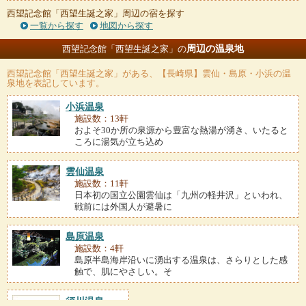
西望記念館「西望生誕之家」周辺の宿を探す
一覧から探す
地図から探す
周辺の温泉地
西望記念館「西望生誕之家」の
西望記念館「西望生誕之家」
がある、【長崎県】雲仙・島原・小浜の温
泉地を表記しています。
小浜温泉
施設数：13軒
およそ30か所の泉源から豊富な熱湯が湧き、いたると
ころに湯気が立ち込め
雲仙温泉
施設数：11軒
日本初の国立公園雲仙は「九州の軽井沢」といわれ、
戦前には外国人が避暑に
島原温泉
施設数：4軒
島原半島海岸沿いに湧出する温泉は、さらりとした感
触で、肌にやさしい。そ
須川温泉