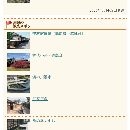
2026年08月09日更新
周辺の
観光スポット
中村家屋敷（島原城下本陣跡）
神代小路・鍋島邸
浜の川湧水
武家屋敷
鯉の泳ぐまち