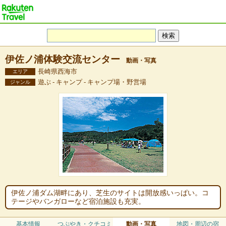
伊佐ノ浦体験交流センター
動画・写真
長崎県西海市
エリア
遊ぶ - キャンプ - キャンプ場・野営場
ジャンル
伊佐ノ浦ダム湖畔にあり、芝生のサイトは開放感いっぱい。コ
テージやバンガローなど宿泊施設も充実。
基本情報
つぶやき・クチコミ
動画・写真
地図・周辺の宿