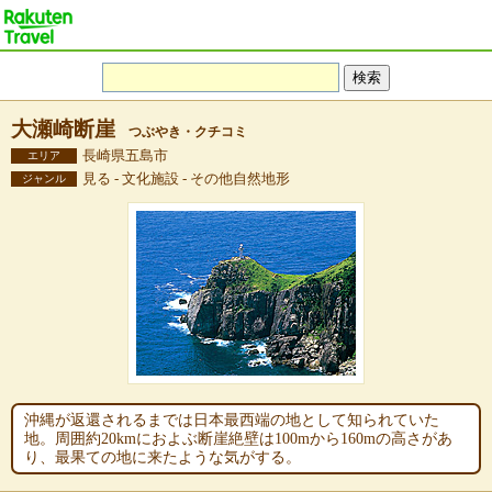
大瀬崎断崖
つぶやき・クチコミ
長崎県五島市
エリア
見る - 文化施設 - その他自然地形
ジャンル
沖縄が返還されるまでは日本最西端の地として知られていた
地。周囲約20kmにおよぶ断崖絶壁は100mから160mの高さがあ
り、最果ての地に来たような気がする。