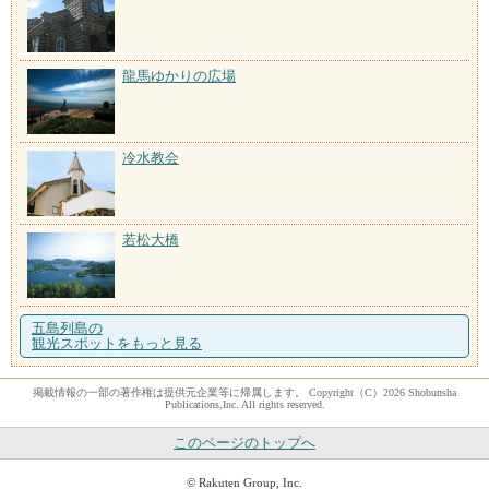
龍馬ゆかりの広場
冷水教会
若松大橋
五島列島の
観光スポットをもっと見る
掲載情報の一部の著作権は提供元企業等に帰属します。 Copyright（C）2026 Shobunsha
Publications,Inc. All rights reserved.
このページのトップへ
© Rakuten Group, Inc.