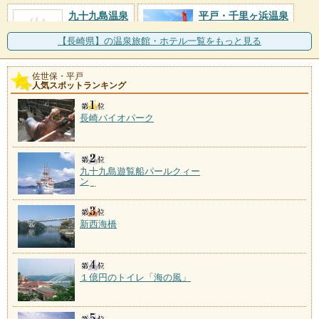
九十九島温泉
平戸・千里ヶ浜温泉
施設数：1軒
施設数：1軒
【長崎県】の温泉旅館・ホテル一覧をもっと見る
佐世保・平戸
人気スポットランキング
長崎バイオパーク
九十九島遊覧船パールクィー
ン
新西海橋
１億円のトイレ「海の風」