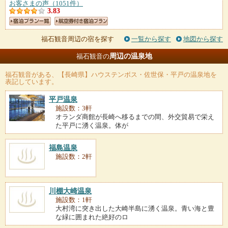
お客さまの声（1051件）
3.83
福石観音周辺の宿を探す
一覧から探す
地図から探す
周辺の温泉地
福石観音の
福石観音
がある、【長崎県】ハウステンボス・佐世保・平戸の温泉地を
表記しています。
平戸温泉
施設数：3軒
オランダ商館が長崎へ移るまでの間、外交貿易で栄え
た平戸に湧く温泉。体が
福島温泉
施設数：2軒
川棚大崎温泉
施設数：1軒
大村湾に突き出した大崎半島に湧く温泉。青い海と豊
な緑に囲まれた絶好のロ