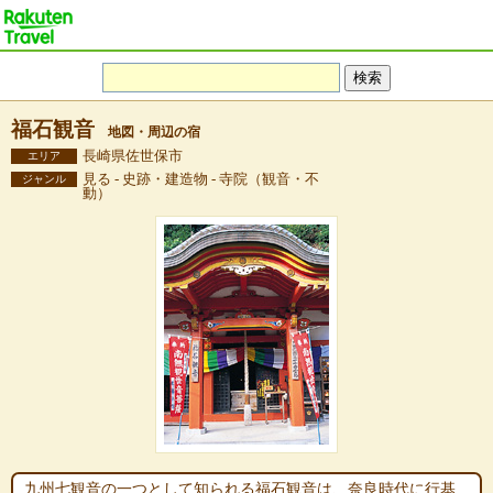
福石観音
地図・周辺の宿
長崎県佐世保市
エリア
見る - 史跡・建造物 - 寺院（観音・不
ジャンル
動）
九州七観音の一つとして知られる福石観音は、奈良時代に行基