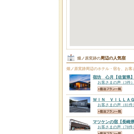
周辺の人気宿
畑ノ原窯跡の
畑ノ原窯跡
周辺のホテル・宿を、お客
宿坊 心月
【佐賀県
お客さまの声（3件
ＷＩＮ ＶＩＬＬＡ
お客さまの声（81件
マツケンの宿
【長崎
お客さまの声（78件