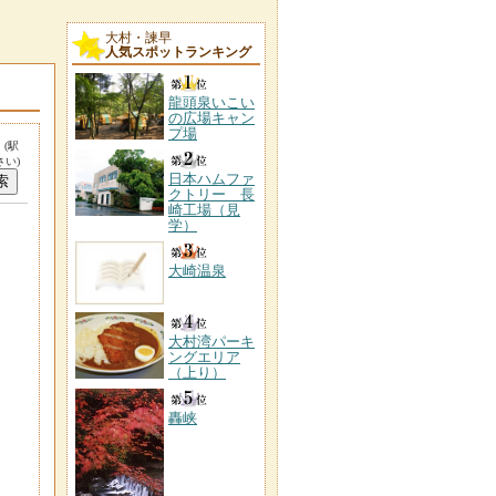
大村・諫早
人気スポットランキング
龍頭泉いこい
の広場キャン
プ場
。
(駅
い)
日本ハムファ
クトリー 長
崎工場（見
学）
大崎温泉
大村湾パーキ
ングエリア
（上り）
轟峡