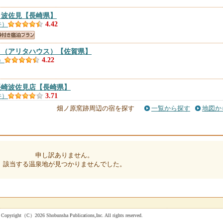
ラ波佐見
【長崎県】
件）
4.42
ｓ（アリタハウス）
【佐賀県】
）
4.22
長崎波佐見店
【長崎県】
件）
3.71
畑ノ原窯跡周辺の宿を探す
一覧から探す
地図か
）
3.29
申し訳ありません。
該当する温泉地が見つかりませんでした。
 ＾
【長崎県】
）
 Shobunsha Publications,Inc. All rights reserved.