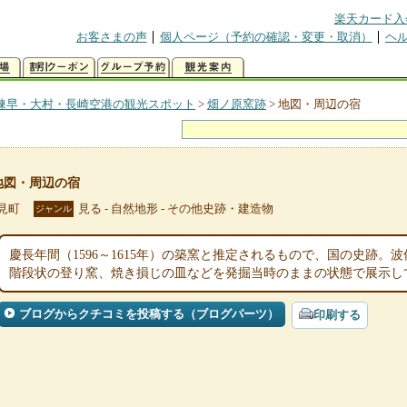
楽天カード入
お客さまの声
個人ページ（予約の確認・変更・取消）
ヘ
諫早・大村・長崎空港の観光スポット
>
畑ノ原窯跡
>
地図・周辺の宿
地図・周辺の宿
見町
見る - 自然地形 - その他史跡・建造物
ジャンル
慶長年間（1596～1615年）の築窯と推定されるもので、国の史跡
階段状の登り窯、焼き損じの皿などを発掘当時のままの状態で展示し
ブログからクチコミを投稿する（ブログパーツ）
印刷する