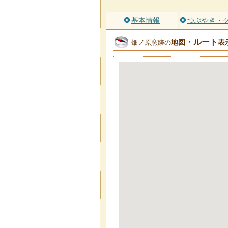
基本情報
つぶやき・
・ルート
地図
表
畑ノ原窯跡の