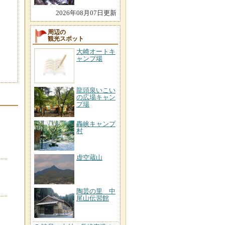
2026年08月07日更新
周辺の
観光スポット
大崎オートキ
ャンプ場
龍頭泉いこい
の広場キャン
プ場
轟峡キャンプ
村
虚空蔵山
陶芸の里 中
尾山伝習館