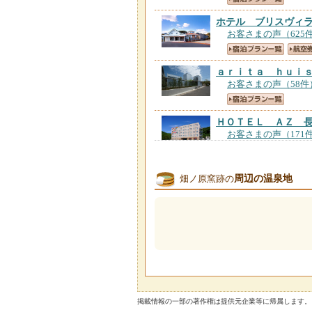
ホテル ブリスヴィ
お客さまの声（625
ａｒｉｔａ ｈｕｉ
お客さまの声（58件
ＨＯＴＥＬ ＡＺ 
お客さまの声（171
民宿有田
【佐賀県】
周辺の温泉地
畑ノ原窯跡の
お客さまの声（21件
古民家宿ｏｎｉｗａ
お客さまの声（1件
掲載情報の一部の著作権は提供元企業等に帰属します。 Copyright（C）2026