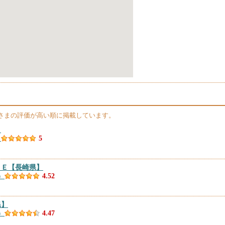
さまの評価が高い順に掲載しています。
】
）
5
ＧＥ
【長崎県】
）
4.52
県】
）
4.47