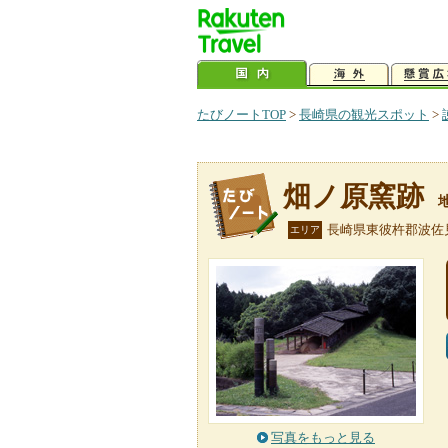
たびノートTOP
>
長崎県の観光スポット
>
畑ノ原窯跡
長崎県東彼杵郡波佐
エリア
写真をもっと見る