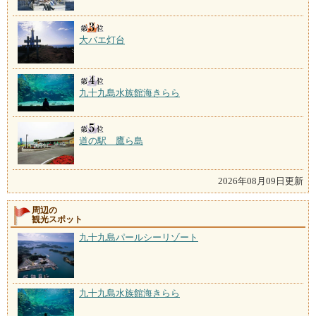
大バエ灯台
九十九島水族館海きらら
道の駅 鷹ら島
2026年08月09日更新
周辺の
観光スポット
九十九島パールシーリゾート
九十九島水族館海きらら