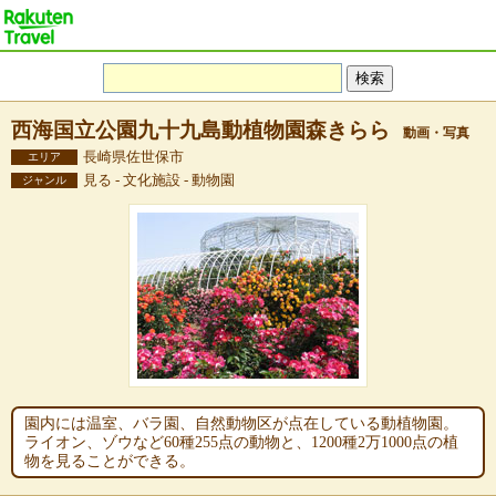
西海国立公園九十九島動植物園森きらら
動画・写真
長崎県佐世保市
エリア
見る - 文化施設 - 動物園
ジャンル
園内には温室、バラ園、自然動物区が点在している動植物園。
ライオン、ゾウなど60種255点の動物と、1200種2万1000点の植
物を見ることができる。