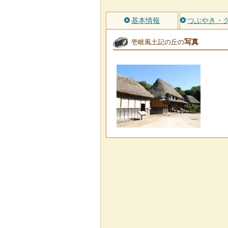
基本情報
つぶやき・
写真
壱岐風土記の丘の