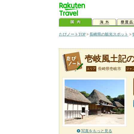
たびノートTOP
>
長崎県の観光スポット
>
壱岐風土記
長崎県壱岐市
エリア
ジャ
写真をもっと見る