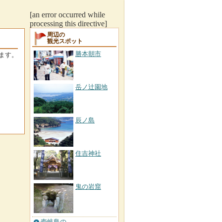
[an error occurred while
processing this directive]
周辺の
観光スポット
勝本朝市
ます。
岳ノ辻園地
辰ノ島
住吉神社
鬼の岩窟
壱岐島の