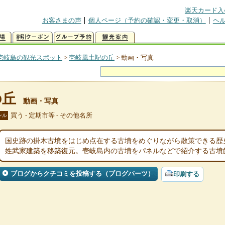
楽天カード入
お客さまの声
個人ページ（予約の確認・変更・取消）
ヘ
壱岐島の観光スポット
>
壱岐風土記の丘
>
動画・写真
の丘
動画・写真
買う - 定期市等 - その他名所
ンル
国史跡の掛木古墳をはじめ点在する古墳をめぐりながら散策できる歴
姓武家建築を移築復元。壱岐島内の古墳をパネルなどで紹介する古墳
ブログからクチコミを投稿する（ブログパーツ）
印刷する