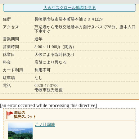
大きなスクロール地図
を見る
住所
長崎県壱岐市勝本町勝本浦２０４ほか
アクセス
芦辺港から壱岐交通勝本方面行きバスで28分、勝本入口
下車すぐ
営業期間
通年
営業時間
8:00～11:00頃（閉店）
休業日
天候による臨時休あり
料金
店舗により異なる
カード利用
利用不可
駐車場
なし
電話
0920-47-3700
壱岐市観光連盟
[an error occurred while processing this directive]
周辺の
観光スポット
岳ノ辻園地