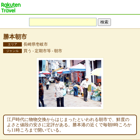
勝本朝市
長崎県壱岐市
エリア
買う - 定期市等 - 朝市
ジャンル
江戸時代に物物交換からはじまったといわれる朝市で、鮮度の
よさと値段の安さに定評がある。勝本港の近くで毎朝8時ころか
ら11時ころまで開いている。