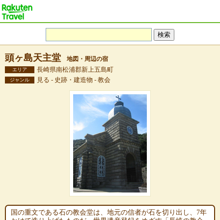
頭ヶ島天主堂
地図・周辺の宿
長崎県南松浦郡新上五島町
エリア
見る - 史跡・建造物 - 教会
ジャンル
国の重文である石の教会堂は、地元の信者が石を切り出し、7年