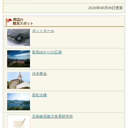
2026年08月09日更新
周辺の
観光スポット
ポットホール
龍馬ゆかりの広場
冷水教会
若松大橋
五島岐宿風力発電研究所