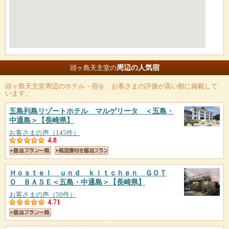
周辺の人気宿
頭ヶ島天主堂の
頭ヶ島天主堂
周辺のホテル・宿を、お客さまの評価が高い順に掲載して
います。
五島列島リゾートホテル マルゲリータ ＜五島・
中通島＞
【長崎県】
お客さまの声（145件）
4.8
Ｈｏｓｔｅｌ ｕｎｄ ｋｉｔｃｈｅｎ ＧＯＴ
Ｏ ＢＡＳＥ＜五島・中通島＞
【長崎県】
お客さまの声（50件）
4.71