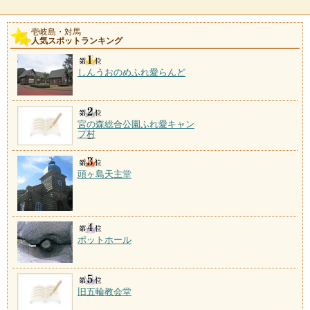
壱岐島・対馬
人気スポットランキング
しんうおのめふれ愛らんど
宮の森総合公園ふれ愛キャン
プ村
頭ヶ島天主堂
ポットホール
旧五輪教会堂