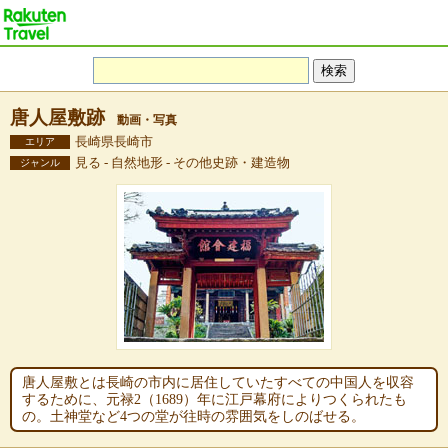
唐人屋敷跡
動画・写真
長崎県長崎市
エリア
見る - 自然地形 - その他史跡・建造物
ジャンル
唐人屋敷とは長崎の市内に居住していたすべての中国人を収容
するために、元禄2（1689）年に江戸幕府によりつくられたも
の。土神堂など4つの堂が往時の雰囲気をしのばせる。