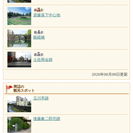
原爆落下中心地
眼鏡橋
土佐商会跡
2026年08月08日更新
周辺の
観光スポット
玉川亭跡
後藤象二郎宅跡