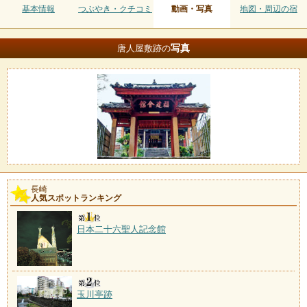
基本情報
つぶやき・クチコミ
動画・写真
地図・周辺の宿
写真
唐人屋敷跡の
長崎
人気スポットランキング
日本二十六聖人記念館
玉川亭跡