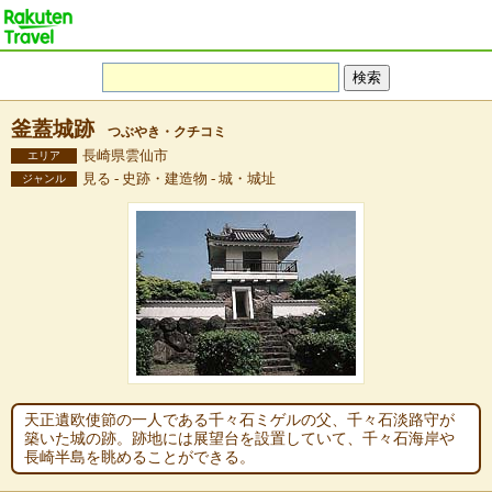
釜蓋城跡
つぶやき・クチコミ
長崎県雲仙市
エリア
見る - 史跡・建造物 - 城・城址
ジャンル
天正遺欧使節の一人である千々石ミゲルの父、千々石淡路守が
築いた城の跡。跡地には展望台を設置していて、千々石海岸や
長崎半島を眺めることができる。