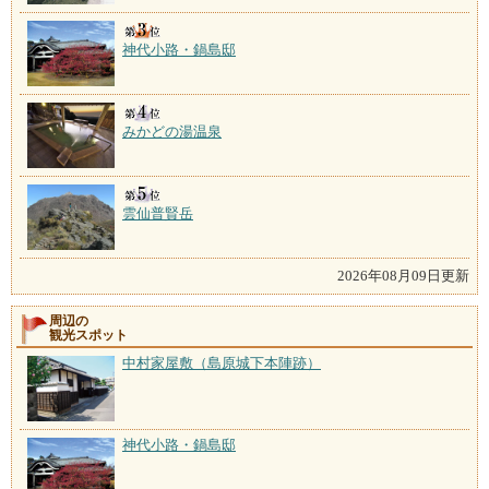
神代小路・鍋島邸
みかどの湯温泉
雲仙普賢岳
2026年08月09日更新
周辺の
観光スポット
中村家屋敷（島原城下本陣跡）
神代小路・鍋島邸