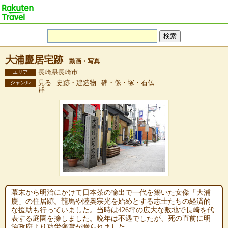
大浦慶居宅跡
動画・写真
長崎県長崎市
エリア
見る - 史跡・建造物 - 碑・像・塚・石仏
ジャンル
群
幕末から明治にかけて日本茶の輸出で一代を築いた女傑「大浦
慶」の住居跡。龍馬や陸奥宗光を始めとする志士たちの経済的
な援助も行っていました。当時は426坪の広大な敷地で長崎を代
表する庭園を擁しました。晩年は不遇でしたが、死の直前に明
治政府より功労褒賞が贈られました。