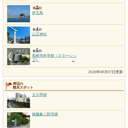
伊王島
山王神社
長崎市科学館（スターシッ
プ）
2026年08月07日更新
周辺の
観光スポット
玉川亭跡
後藤象二郎宅跡