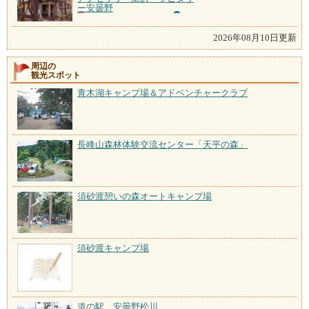
ー安曇野
2026年08月10日更新
周辺の
観光スポット
青木湖キャンプ場＆アドベンチャークラブ
長峰山森林体験交流センター「天平の森」
須砂渡憩いの森オートキャンプ場
須砂渡キャンプ場
道の駅 安曇野松川