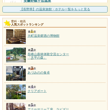
安曇野蝶ヶ岳温泉
施設数：1軒
北アルプス常念岳を望み、鳥川渓谷緑地沿いに佇む自
【長野県】の温泉旅館・ホテル一覧をもっと見る
然に囲まれた温泉。
豊科・穂高
人気スポットランキング
大町温泉郷酒の博物館
長峰山森林体験交流センター
「天平の森」
あづみのの食卓
クリアボート
アクセサリー工房 ラピダリ