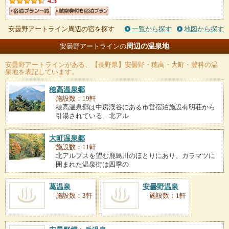
4.5
安曇野アートライン周辺の宿を探す
一覧から探す
地図から探す
周辺の温泉地
安曇野アートラインの
安曇野アートライン
がある、【長野県】安曇野・穂高・大町・豊科の温
泉地を表記しています。
穂高温泉郷
施設数：19軒
穂高温泉郷は中房渓谷にある市営宿泊施設有明荘から
引湯されている。北アル
大町温泉郷
施設数：11軒
北アルプスを望む鹿島川のほとりにあり、カラマツに
囲まれた温泉街は四季の
葛温泉
安曇野温泉
施設数：3軒
施設数：1軒