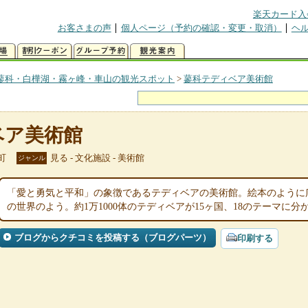
楽天カード入
お客さまの声
個人ページ（予約の確認・変更・取消）
ヘ
蓼科・白樺湖・霧ヶ峰・車山の観光スポット
>
蓼科テディベア美術館
ベア美術館
町
見る - 文化施設 - 美術館
ジャンル
「愛と勇気と平和」の象徴であるテディベアの美術館。絵本のように
の世界のよう。約1万1000体のテディベアが15ヶ国、18のテーマに分
ブログからクチコミを投稿する（ブログパーツ）
印刷する