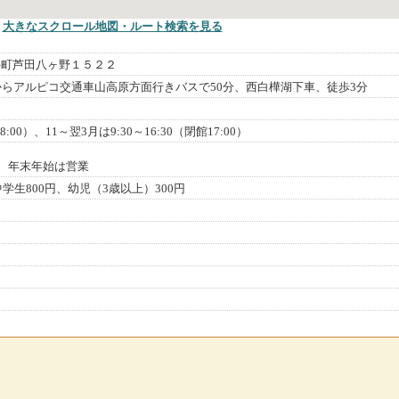
大きなスクロール地図
・ルート検索
を見る
科町芦田八ヶ野１５２２
からアルピコ交通車山高原方面行きバスで50分、西白樺湖下車、徒歩3分
18:00）、11～翌3月は9:30～16:30（閉館17:00）
休、年末年始は営業
中学生800円、幼児（3歳以上）300円