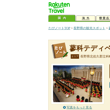
たびノートTOP
>
長野県の観光スポット
>
蓼科テディ
長野県北佐久郡立科
エリア
写真をもっと見る