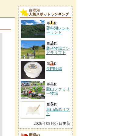
白樺湖
人気スポットランキング
蓼科湖レジャ
ーランド
蓼科牧場ゴン
ドラリフト
長門牧場
鷹山ファミリ
ー牧場
車山高原リフ
ト
2026年08月07日更新
周辺の