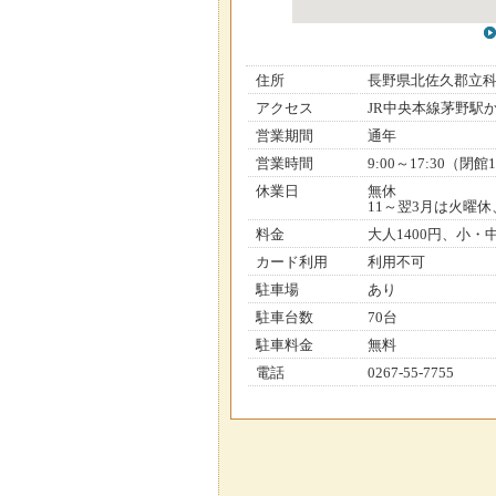
住所
長野県北佐久郡立
アクセス
JR中央本線茅野駅
営業期間
通年
営業時間
9:00～17:30（閉館
休業日
無休
11～翌3月は火曜
料金
大人1400円、小・
カード利用
利用不可
駐車場
あり
駐車台数
70台
駐車料金
無料
電話
0267-55-7755