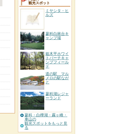
観光スポット
ミヤシタ・ヒ
ルズ
蓼科白林台キ
ャンプ場
姫木平ホワイ
トバーチキャ
ンプフィール
ド
道の駅 マル
メロの駅なが
と
蓼科湖レジャ
ーランド
蓼科・白樺湖・霧ヶ峰・
車山の
観光スポットをもっと見
る