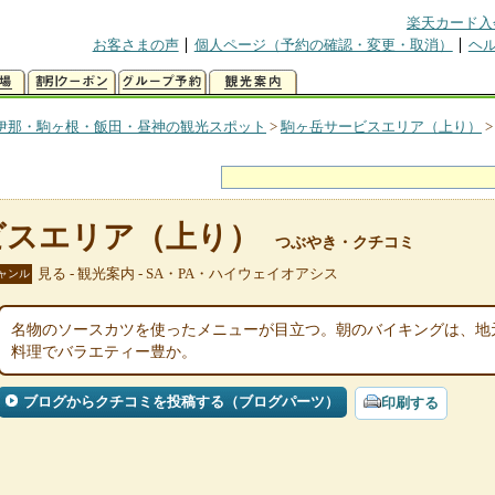
楽天カード入
お客さまの声
個人ページ（予約の確認・変更・取消）
ヘ
伊那・駒ヶ根・飯田・昼神の観光スポット
>
駒ヶ岳サービスエリア（上り）
ビスエリア（上り）
つぶやき・クチコミ
見る - 観光案内 - SA・PA・ハイウェイオアシス
ャンル
名物のソースカツを使ったメニューが目立つ。朝のバイキングは、地
料理でバラエティー豊か。
ブログからクチコミを投稿する（ブログパーツ）
印刷する