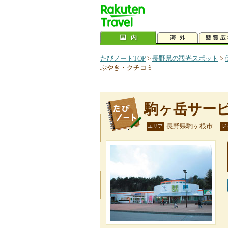
たびノートTOP
>
長野県の観光スポット
>
ぶやき・クチコミ
駒ヶ岳サー
長野県駒ヶ根市
エリア
ジ