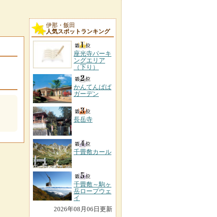
伊那・飯田
人気スポットランキング
座光寺パーキ
ングエリア
（下り）
かんてんぱぱ
ガーデン
長岳寺
千畳敷カール
千畳敷～駒ヶ
岳ロープウェ
イ
2026年08月06日更新