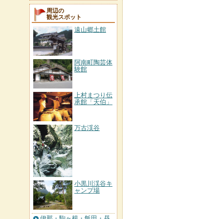
周辺の
観光スポット
遠山郷土館
阿南町陶芸体
験館
上村まつり伝
承館「天伯」
万古渓谷
小黒川渓谷キ
ャンプ場
伊那・駒ヶ根・飯田・昼