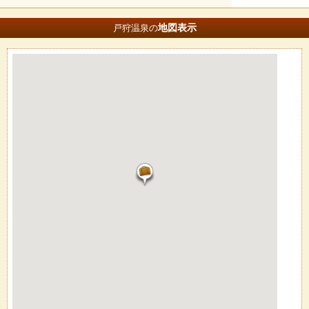
地図
表示
戸狩温泉の