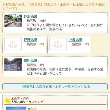
戸狩温泉
がある、【長野県】野沢温泉・木島平・秋山郷の温泉地を表記
しています。
野沢温泉
施設数：29軒
江戸時代より湯治場としてにぎわいをみせてきた信州
屈指の名湯で、源泉の湯
戸狩温泉
中条温泉
施設数：8軒
施設数：1軒
切明温泉
施設数：1軒
秋山郷の最奥、切明河原に湧き出す温泉。点在する湯
だまりや石囲いを狙って
【長野県】の温泉旅館・ホテル一覧をもっと見る
木島平・戸狩
人気スポットランキング