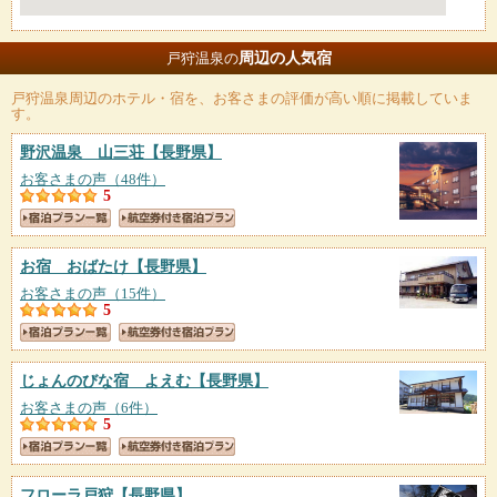
周辺の人気宿
戸狩温泉の
戸狩温泉
周辺のホテル・宿を、お客さまの評価が高い順に掲載していま
す。
野沢温泉 山三荘
【長野県】
お客さまの声（48件）
5
お宿 おばたけ
【長野県】
お客さまの声（15件）
5
じょんのびな宿 よえむ
【長野県】
お客さまの声（6件）
5
フローラ戸狩
【長野県】