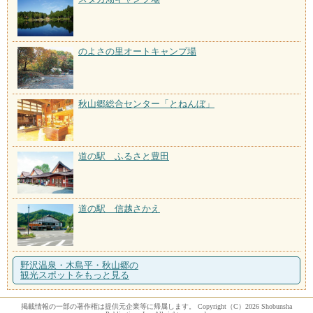
のよさの里オートキャンプ場
秋山郷総合センター「とねんぼ」
道の駅 ふるさと豊田
道の駅 信越さかえ
野沢温泉・木島平・秋山郷の
観光スポットをもっと見る
掲載情報の一部の著作権は提供元企業等に帰属します。 Copyright（C）2026 Shobunsha