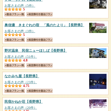
お客さまの声（5件）
5
奥信濃 きまぐれの宿 「風のたより」
【長野県】
お客さまの声（3件）
5
野沢温泉 民宿ニューほしば
【長野県】
お客さまの声（51件）
4.8
なかみち屋
【長野県】
お客さまの声（23件）
4.75
民宿かねか荘
【長野県】
お客さまの声（20件）