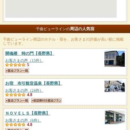
周辺の人気宿
千曲ビューラインの
千曲ビューライン
周辺のホテル・宿を、お客さまの評価が高い順に掲載
しています。
開魂楼 時の門
【長野県】
お客さまの声（15件）
5
お宿 布引観音温泉
【長野県】
お客さまの声（24件）
4.8
ＮＯＶＥＬＳ
【長野県】
お客さまの声（6件）
4.8