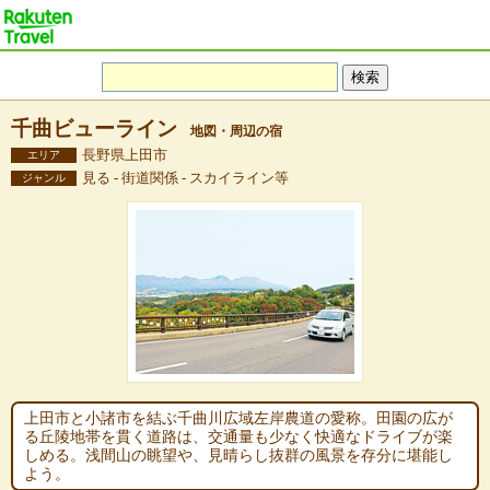
千曲ビューライン
地図・周辺の宿
長野県上田市
エリア
見る - 街道関係 - スカイライン等
ジャンル
上田市と小諸市を結ぶ千曲川広域左岸農道の愛称。田園の広が
る丘陵地帯を貫く道路は、交通量も少なく快適なドライブが楽
しめる。浅間山の眺望や、見晴らし抜群の風景を存分に堪能し
よう。