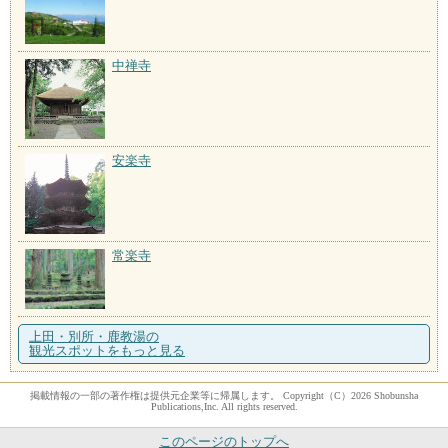
中禅寺
安楽寺
常楽寺
上田・別所・鹿教湯の
観光スポットをもっと見る
掲載情報の一部の著作権は提供元企業等に帰属します。 Copyright（C）2026 Shobunsha
Publications,Inc. All rights reserved.
このページのトップへ