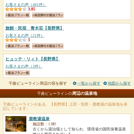
お客さまの声（491件）
3.85
旅館・民宿 青木荘
【長野県】
お客さまの声（21件）
3
ヒュッテ・リィト
【長野県】
お客さまの声（3件）
千曲ビューライン周辺の宿を探す
一覧から探す
地図から探す
周辺の温泉地
千曲ビューラインの
千曲ビューライン
がある、【長野県】上田・別所・鹿教湯の温泉地を表
記しています。
鹿教湯温泉
施設数：13軒
古くから湯治場として知られ、環境省の国民保養温泉