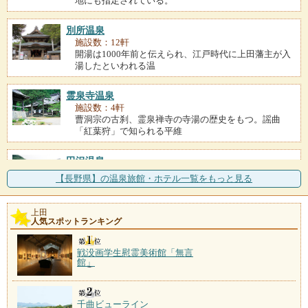
地にも指定されている。
別所温泉
施設数：12軒
開湯は1000年前と伝えられ、江戸時代に上田藩主が入
湯したといわれる温
霊泉寺温泉
施設数：4軒
曹洞宗の古刹、霊泉禅寺の寺湯の歴史をもつ。謡曲
「紅葉狩」で知られる平維
田沢温泉
施設数：2軒
【長野県】の温泉旅館・ホテル一覧をもっと見る
木造の宿が並ぶ、レトロな雰囲気の温泉。子宝の湯で
有名な田沢の有乳湯は、
上田
人気スポットランキング
八幡温泉
施設数：1軒
戦没画学生慰霊美術館「無言
館」
千曲ビューライン