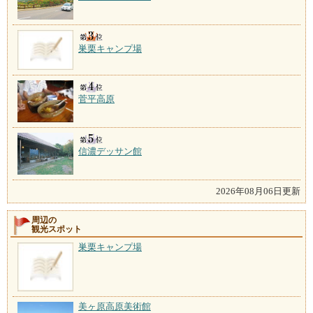
巣栗キャンプ場
菅平高原
信濃デッサン館
2026年08月06日更新
周辺の
観光スポット
巣栗キャンプ場
美ヶ原高原美術館