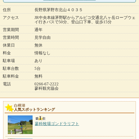
住所
長野県茅野市北山４０３５
アクセス
JR中央本線茅野駅からアルピコ交通北八ヶ岳ロープウェ
イ行きバスで50分、登山口下車、徒歩15分
営業期間
通年
営業時間
見学自由
休業日
無休
料金
情報なし
駐車場
あり
駐車台数
5台
駐車料金
無料
電話
0266-67-2222
蓼科観光協会
白樺湖
人気スポットランキング
蓼科牧場ゴンドラリフト