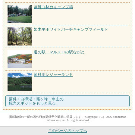
蓼科白林台キャンプ場
姫木平ホワイトバーチキャンプフィールド
道の駅 マルメロの駅ながと
蓼科湖レジャーランド
蓼科・白樺湖・霧ヶ峰・車山の
観光スポットをもっと見る
掲載情報の一部の著作権は提供元企業等に帰属します。 Copyright（C）2026 Shobunsha
Publications,Inc. All rights reserved.
このページのトップへ