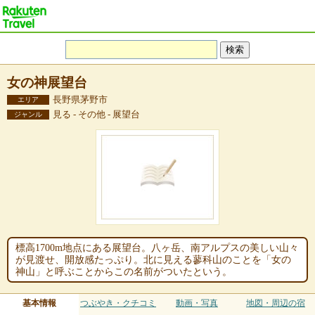
女の神展望台
長野県茅野市
エリア
見る - その他 - 展望台
ジャンル
標高1700m地点にある展望台。八ヶ岳、南アルプスの美しい山々
が見渡せ、開放感たっぷり。北に見える蓼科山のことを「女の
神山」と呼ぶことからこの名前がついたという。
基本情報
つぶやき・クチコミ
動画・写真
地図・周辺の宿