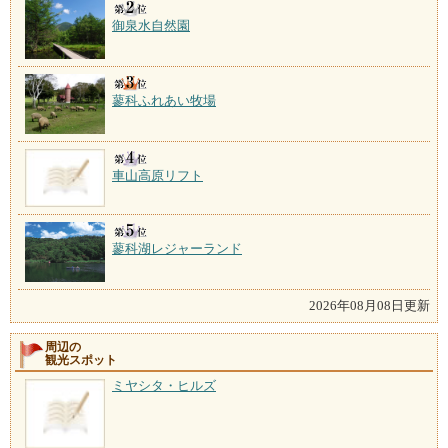
御泉水自然園
蓼科ふれあい牧場
車山高原リフト
蓼科湖レジャーランド
2026年08月08日更新
周辺の
観光スポット
ミヤシタ・ヒルズ