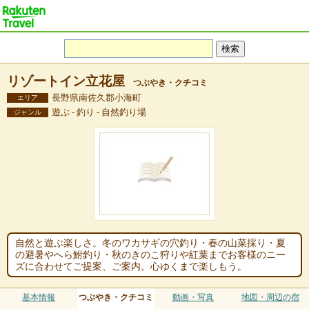
リゾートイン立花屋
つぶやき・クチコミ
長野県南佐久郡小海町
エリア
遊ぶ - 釣り - 自然釣り場
ジャンル
自然と遊ぶ楽しさ。冬のワカサギの穴釣り・春の山菜採り・夏
の避暑やへら鮒釣り・秋のきのこ狩りや紅葉までお客様のニー
ズに合わせてご提案、ご案内。心ゆくまで楽しもう。
基本情報
つぶやき・クチコミ
動画・写真
地図・周辺の宿