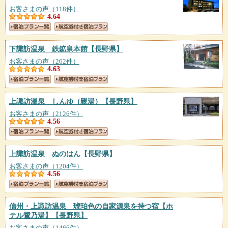
お客さまの声（118件）
4.64
下諏訪温泉 鉄鉱泉本館
【長野県】
お客さまの声（262件）
4.63
上諏訪温泉 しんゆ（親湯）
【長野県】
お客さまの声（2126件）
4.56
上諏訪温泉 ぬのはん
【長野県】
お客さまの声（1204件）
4.56
信州・上諏訪温泉 琥珀色の自家源泉を持つ宿【ホ
テル鷺乃湯】
【長野県】
お客さまの声（1466件）