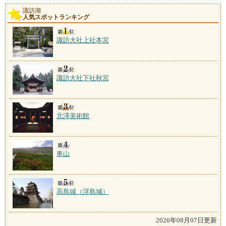
諏訪湖
人気スポットランキング
諏訪大社上社本宮
諏訪大社下社秋宮
北澤美術館
車山
高島城（浮島城）
2026年08月07日更新