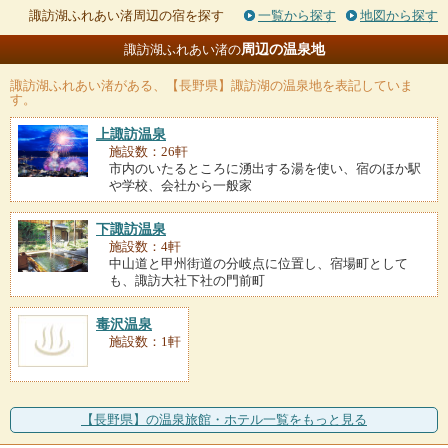
諏訪湖ふれあい渚周辺の宿を探す
一覧から探す
地図から探す
周辺の温泉地
諏訪湖ふれあい渚の
諏訪湖ふれあい渚
がある、【長野県】諏訪湖の温泉地を表記していま
す。
上諏訪温泉
施設数：26軒
市内のいたるところに湧出する湯を使い、宿のほか駅
や学校、会社から一般家
下諏訪温泉
施設数：4軒
中山道と甲州街道の分岐点に位置し、宿場町として
も、諏訪大社下社の門前町
毒沢温泉
施設数：1軒
【長野県】の温泉旅館・ホテル一覧をもっと見る