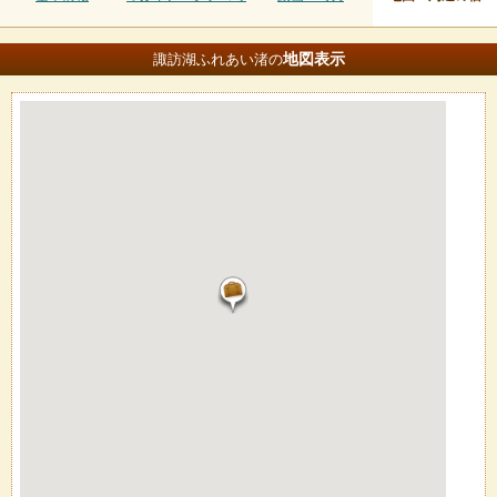
地図
表示
諏訪湖ふれあい渚の