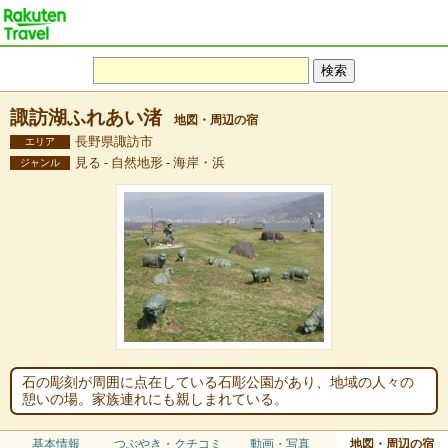
諏訪湖ふれあい渚
地図・周辺の宿
長野県諏訪市
エリア
見る - 自然地形 - 海岸・浜
ジャンル
石の彫刻が周囲に点在している石彫公園があり、地域の人々の
憩いの場。家族連れにも親しまれている。
基本情報
つぶやき・クチコミ
動画・写真
地図・周辺の宿