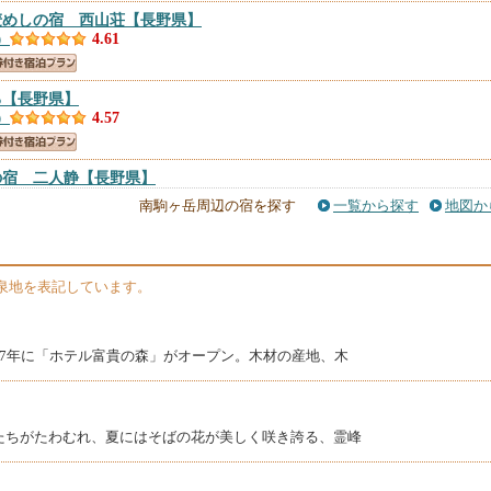
麦めしの宿 西山荘
【長野県】
）
4.61
る
【長野県】
）
4.57
の宿 二人静
【長野県】
5件）
4.54
南駒ヶ岳周辺の宿を探す
一覧から探す
地図か
湯宿なかやま
【長野県】
件）
4.42
泉地を表記しています。
高原リゾートリンクス
【長野県】
9件）
4.25
同7年に「ホテル富貴の森」がオープン。木材の産地、木
清流苑
【長野県】
たちがたわむれ、夏にはそばの花が美しく咲き誇る、霊峰
件）
4.18