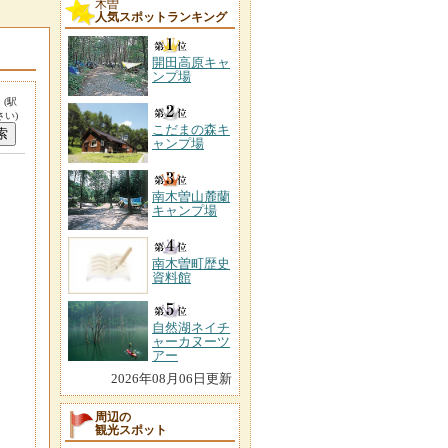
木曽
人気スポットランキング
開田高原キャ
ンプ場
。
(駅
い)
こだまの森キ
ャンプ場
南木曽山麓蘭
キャンプ場
南木曽町歴史
資料館
自然湖ネイチ
ャーカヌーツ
アー
2026年08月06日更新
周辺の
観光スポット