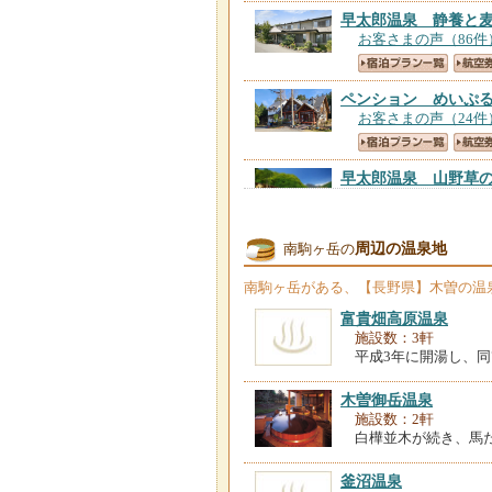
早太郎温泉 静養と
お客さまの声（86件
ペンション めいぷ
お客さまの声（24件
早太郎温泉 山野草
お客さまの声（187
周辺の温泉地
南駒ヶ岳の
早太郎温泉 和みの
お客さまの声（139
南駒ヶ岳
がある、【長野県】木曽の温
富貴畑高原温泉
早太郎温泉 駒ヶ根
施設数：3軒
お客さまの声（103
平成3年に開湯し、
木曽御岳温泉
施設数：2軒
信州まつかわ温泉 
白樺並木が続き、馬
お客さまの声（199
釜沼温泉