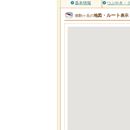
基本情報
つぶやき・
・ルート
地図
表示
南駒ヶ岳の