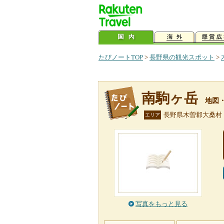
たびノートTOP
>
長野県の観光スポット
>
南駒ヶ岳
地図
長野県木曽郡大桑村
エリア
写真をもっと見る