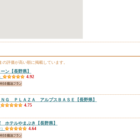
まの評価が高い順に掲載しています。
イーン
【長野県】
）
4.92
ＩＮＧ ＰＬＡＺＡ アルプスＢＡＳＥ
【長野県】
）
4.75
宿 ホテルやまぶき
【長野県】
件）
4.64