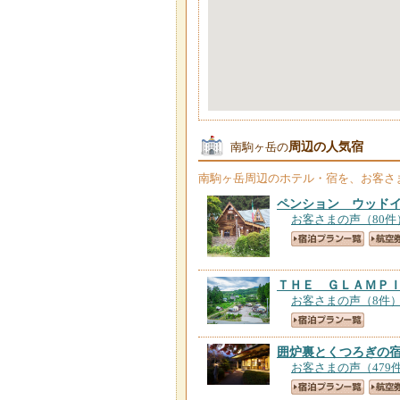
周辺の人気宿
南駒ヶ岳の
南駒ヶ岳
周辺のホテル・宿を、お客さ
ペンション ウッド
お客さまの声（80件
ＴＨＥ ＧＬＡＭＰ
お客さまの声（8件
囲炉裏とくつろぎの
お客さまの声（479