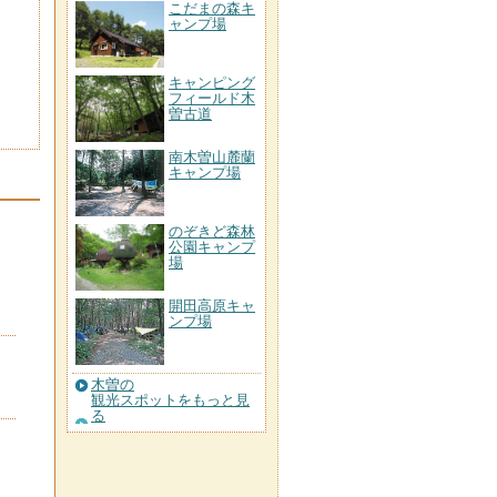
こだまの森キ
ャンプ場
キャンピング
フィールド木
曽古道
南木曽山麓蘭
キャンプ場
のぞきど森林
公園キャンプ
場
開田高原キャ
ンプ場
木曽の
観光スポットをもっと見
る