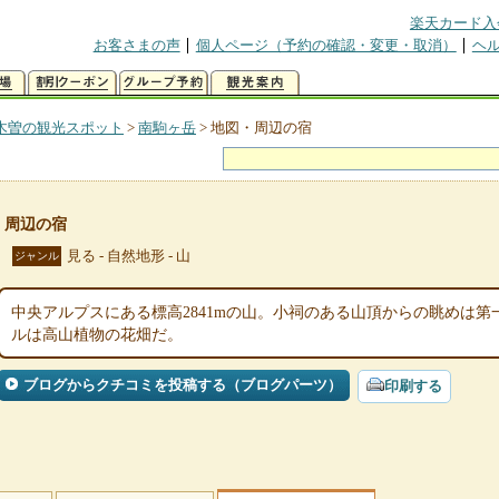
楽天カード入
お客さまの声
個人ページ（予約の確認・変更・取消）
ヘ
木曽の観光スポット
>
南駒ヶ岳
>
地図・周辺の宿
・周辺の宿
見る - 自然地形 - 山
ジャンル
中央アルプスにある標高2841mの山。小祠のある山頂からの眺めは
ルは高山植物の花畑だ。
ブログからクチコミを投稿する（ブログパーツ）
印刷する