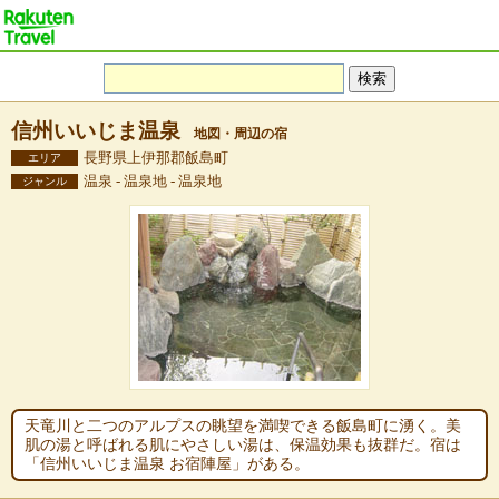
信州いいじま温泉
地図・周辺の宿
長野県上伊那郡飯島町
エリア
温泉 - 温泉地 - 温泉地
ジャンル
天竜川と二つのアルプスの眺望を満喫できる飯島町に湧く。美
肌の湯と呼ばれる肌にやさしい湯は、保温効果も抜群だ。宿は
「信州いいじま温泉 お宿陣屋」がある。