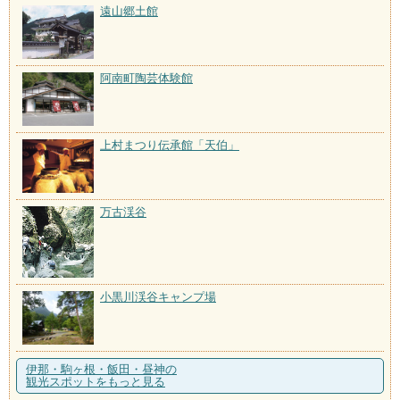
遠山郷土館
阿南町陶芸体験館
上村まつり伝承館「天伯」
万古渓谷
小黒川渓谷キャンプ場
伊那・駒ヶ根・飯田・昼神の
観光スポットをもっと見る