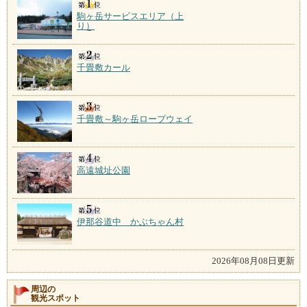
駒ヶ岳サービスエリア（上
り）
千畳敷カール
千畳敷～駒ヶ岳ロープウェイ
高遠城址公園
伊那谷道中 かぶちゃん村
2026年08月08日更新
周辺の
観光スポット