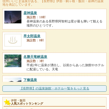
信州いいじま温泉
がある、【長野県】伊那・駒ヶ根・飯田・昼神の温泉
地を表記しています。
昼神温泉
施設数：18軒
昼神温泉のある長野県阿智村は星が最も輝いて観える
場所のひとつです。
早太郎温泉
施設数：8軒
名勝天竜峡温泉
施設数：3軒
平成2年に温泉が湧出し、以前からあった旅館やホテル
に配湯している。天竜
下條温泉
施設数：2軒
伊那谷と天竜川を望む山里に湧く温泉。「下條温泉静
【長野県】の温泉旅館・ホテル一覧をもっと見る
かなお宿加賀美」には赤
伊那・飯田
天竜水神温泉
人気スポットランキング
施設数：1軒