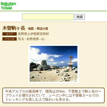
木曽駒ヶ岳
地図・周辺の宿
長野県上伊那郡宮田村
エリア
見る - 自然地形 - 山
ジャンル
中央アルプスの最高峰で、標高は2956m。千畳敷まで駒ヶ岳ロー
プウェイが運行されていて、シーズン中には千畳敷カールでの
トレッキングを楽しむ人で賑わいを見せる。