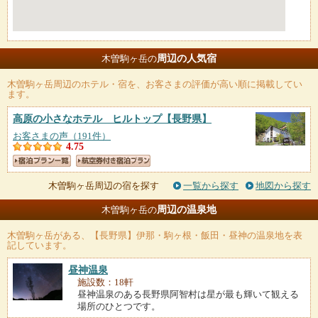
周辺の人気宿
木曽駒ヶ岳の
木曽駒ヶ岳
周辺のホテル・宿を、お客さまの評価が高い順に掲載してい
ます。
高原の小さなホテル ヒルトップ
【長野県】
お客さまの声（191件）
4.75
木曽駒ヶ岳周辺の宿を探す
一覧から探す
地図から探す
周辺の温泉地
木曽駒ヶ岳の
木曽駒ヶ岳
がある、【長野県】伊那・駒ヶ根・飯田・昼神の温泉地を表
記しています。
昼神温泉
施設数：18軒
昼神温泉のある長野県阿智村は星が最も輝いて観える
場所のひとつです。