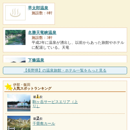
早太郎温泉
施設数：8軒
名勝天竜峡温泉
施設数：3軒
平成2年に温泉が湧出し、以前からあった旅館やホテル
に配湯している。天竜
下條温泉
施設数：2軒
伊那谷と天竜川を望む山里に湧く温泉。「下條温泉静
【長野県】の温泉旅館・ホテル一覧をもっと見る
かなお宿加賀美」には赤
伊那・飯田
天竜水神温泉
人気スポットランキング
施設数：1軒
駒ヶ岳サービスエリア（上
り）
千畳敷カール