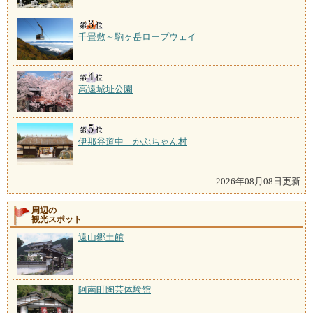
千畳敷～駒ヶ岳ロープウェイ
高遠城址公園
伊那谷道中 かぶちゃん村
2026年08月08日更新
周辺の
観光スポット
遠山郷土館
阿南町陶芸体験館