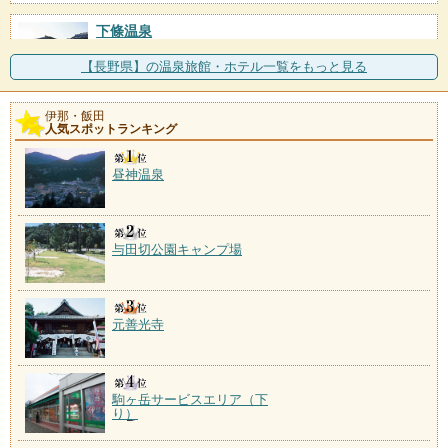
下條温泉
施設数：2軒
伊那谷と天竜川を望む山里に湧く温泉。「下條温泉静
【長野県】の温泉旅館・ホテル一覧をもっと見る
かなお宿加賀美」には赤
伊那・飯田
天竜水神温泉
人気スポットランキング
施設数：1軒
昼神温泉
与田切公園キャンプ場
元善光寺
駒ヶ岳サービスエリア（下
り）