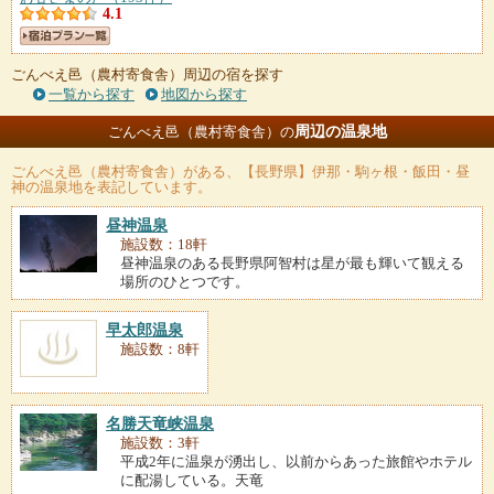
4.1
ごんべえ邑（農村寄食舎）周辺の宿を探す
一覧から探す
地図から探す
周辺の温泉地
ごんべえ邑（農村寄食舎）の
ごんべえ邑（農村寄食舎）
がある、【長野県】伊那・駒ヶ根・飯田・昼
神の温泉地を表記しています。
昼神温泉
施設数：18軒
昼神温泉のある長野県阿智村は星が最も輝いて観える
場所のひとつです。
早太郎温泉
施設数：8軒
名勝天竜峡温泉
施設数：3軒
平成2年に温泉が湧出し、以前からあった旅館やホテル
に配湯している。天竜