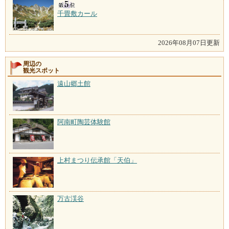
千畳敷カール
2026年08月07日更新
周辺の
観光スポット
遠山郷土館
阿南町陶芸体験館
上村まつり伝承館「天伯」
万古渓谷