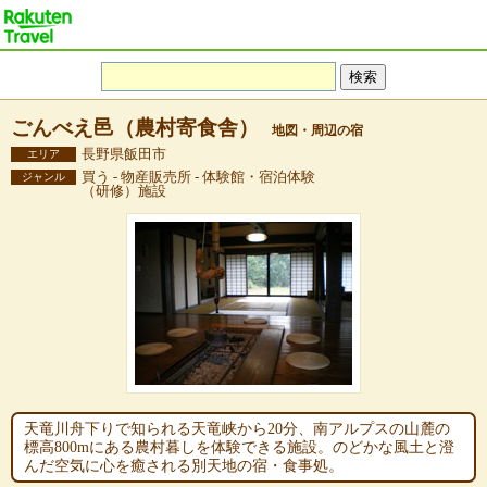
ごんべえ邑（農村寄食舎）
地図・周辺の宿
長野県飯田市
エリア
買う - 物産販売所 - 体験館・宿泊体験
ジャンル
（研修）施設
天竜川舟下りで知られる天竜峡から20分、南アルプスの山麓の
標高800mにある農村暮しを体験できる施設。のどかな風土と澄
んだ空気に心を癒される別天地の宿・食事処。