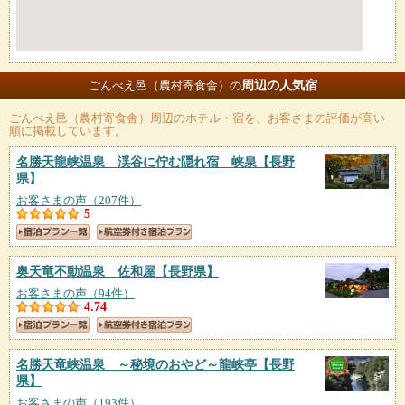
周辺の人気宿
ごんべえ邑（農村寄食舎）の
ごんべえ邑（農村寄食舎）
周辺のホテル・宿を、お客さまの評価が高い
順に掲載しています。
名勝天龍峡温泉 渓谷に佇む隠れ宿 峡泉
【長野
県】
お客さまの声（207件）
5
奥天竜不動温泉 佐和屋
【長野県】
お客さまの声（94件）
4.74
名勝天竜峡温泉 ～秘境のおやど～龍峡亭
【長野
県】
お客さまの声（193件）