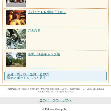
上村まつり伝承館「天伯」
万古渓谷
小黒川渓谷キャンプ場
伊那・駒ヶ根・飯田・昼神の
観光スポットをもっと見る
掲載情報の一部の著作権は提供元企業等に帰属します。 Copyright（C）2026 Shobunsha
Publications,Inc. All rights reserved.
このページのトップへ
© Rakuten Group, Inc.