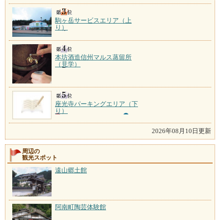
駒ヶ岳サービスエリア（上
り）
本坊酒造信州マルス蒸留所
（見学）
座光寺パーキングエリア（下
り）
2026年08月10日更新
周辺の
観光スポット
遠山郷土館
阿南町陶芸体験館