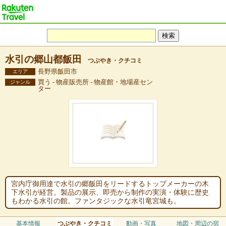
水引の郷山都飯田
つぶやき・クチコミ
長野県飯田市
エリア
買う - 物産販売所 - 物産館・地場産セン
ジャンル
ター
宮内庁御用達で水引の郷飯田をリードするトップメーカーの木
下水引が経営。製品の展示、即売から制作の実演・体験に歴史
もわかる水引の館。ファンタジックな水引竜宮城も。
基本情報
つぶやき・クチコミ
動画・写真
地図・周辺の宿