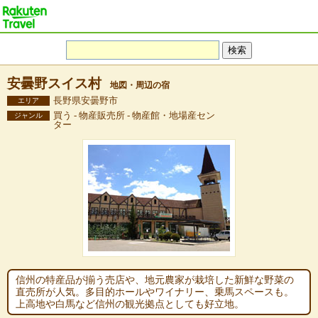
安曇野スイス村
地図・周辺の宿
長野県安曇野市
エリア
買う - 物産販売所 - 物産館・地場産セン
ジャンル
ター
信州の特産品が揃う売店や、地元農家が栽培した新鮮な野菜の
直売所が人気。多目的ホールやワイナリー、乗馬スペースも。
上高地や白馬など信州の観光拠点としても好立地。