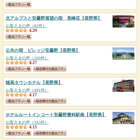
北アルプスと安曇野展望の宿 長峰荘
【長野県】
お客さまの声（82件）
4.29
公共の宿 ビレッジ安曇野
【長野県】
お客さまの声（200件）
4.27
穂高タウンホテル
【長野県】
お客さまの声（491件）
4.17
ホテルルートインコート安曇野豊科駅南
【長野県】
お客さまの声（583件）
4.15