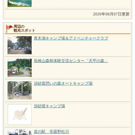
2026年08月07日更新
周辺の
観光スポット
青木湖キャンプ場＆アドベンチャークラブ
長峰山森林体験交流センター「天平の森」
須砂渡憩いの森オートキャンプ場
須砂渡キャンプ場
道の駅 安曇野松川