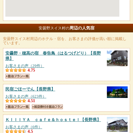
周辺の人気宿
安曇野スイス村の
安曇野スイス村
周辺のホテル・宿を、お客さまの評価が高い順に掲載し
ています。
安曇野・穂高の宿 春告鳥（はるつげどり）
【長野
県】
お客さまの声（29件）
4.75
民宿ごほーでん
【長野県】
お客さまの声（623件）
4.51
ＫＩＩＩＹＡ ｃａｆｅ＆ｈｏｓｔｅｌ
【長野県】
お客さまの声（6件）
4.5