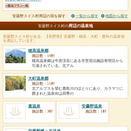
安曇野スイス村周辺の宿を探す
一覧から探す
地図から探す
周辺の温泉地
安曇野スイス村の
安曇野スイス村
がある、【長野県】安曇野・穂高・大町・豊科の温泉地
を表記しています。
穂高温泉郷
施設数：19軒
穂高温泉郷は中房渓谷にある市営宿泊施設有明荘から
引湯されている。北アル
大町温泉郷
施設数：11軒
北アルプスを望む鹿島川のほとりにあり、カラマツに
囲まれた温泉街は四季の
葛温泉
安曇野温泉
施設数：3軒
施設数：1軒