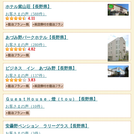
ホテル紫山荘
【長野県】
お客さまの声（588件）
4.11
あづみ野パークホテル
【長野県】
お客さまの声（280件）
4.02
ビジネス イン あづみ野
【長野県】
お客さまの声（137件）
3.83
ＧｕｅｓｔＨｏｕｓｅ．燈（ｔｏｕ）
【長野県】
お客さまの声（10件）
安曇野ペンション ラリーグラス
【長野県】
お客さまの声（3件）