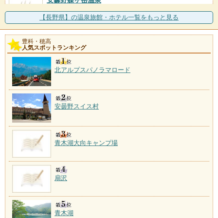
安曇野蝶ヶ岳温泉
施設数：1軒
北アルプス常念岳を望み、鳥川渓谷緑地沿いに佇む自
【長野県】の温泉旅館・ホテル一覧をもっと見る
然に囲まれた温泉。
豊科・穂高
人気スポットランキング
北アルプスパノラマロード
安曇野スイス村
青木湖大向キャンプ場
扇沢
青木湖