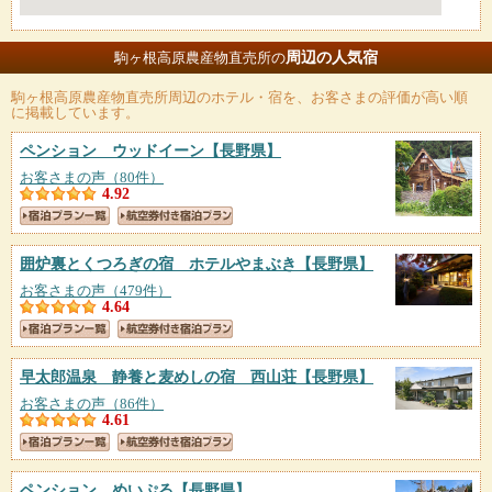
周辺の人気宿
駒ヶ根高原農産物直売所の
駒ヶ根高原農産物直売所
周辺のホテル・宿を、お客さまの評価が高い順
に掲載しています。
ペンション ウッドイーン
【長野県】
お客さまの声（80件）
4.92
囲炉裏とくつろぎの宿 ホテルやまぶき
【長野県】
お客さまの声（479件）
4.64
早太郎温泉 静養と麦めしの宿 西山荘
【長野県】
お客さまの声（86件）
4.61
ペンション めいぷる
【長野県】