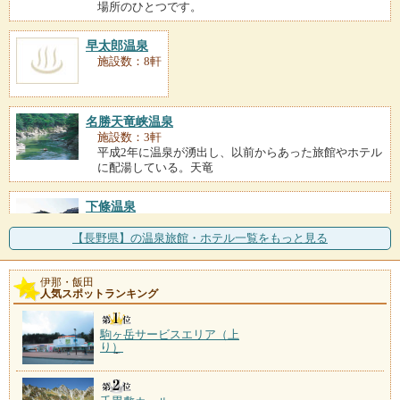
場所のひとつです。
早太郎温泉
施設数：8軒
名勝天竜峡温泉
施設数：3軒
平成2年に温泉が湧出し、以前からあった旅館やホテル
に配湯している。天竜
下條温泉
施設数：2軒
伊那谷と天竜川を望む山里に湧く温泉。「下條温泉静
【長野県】の温泉旅館・ホテル一覧をもっと見る
かなお宿加賀美」には赤
伊那・飯田
天竜水神温泉
人気スポットランキング
施設数：1軒
駒ヶ岳サービスエリア（上
り）