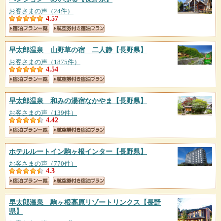
お客さまの声（24件）
4.57
早太郎温泉 山野草の宿 二人静
【長野県】
お客さまの声（1875件）
4.54
早太郎温泉 和みの湯宿なかやま
【長野県】
お客さまの声（139件）
4.42
ホテルルートイン駒ヶ根インター
【長野県】
お客さまの声（770件）
4.3
早太郎温泉 駒ヶ根高原リゾートリンクス
【長野
県】