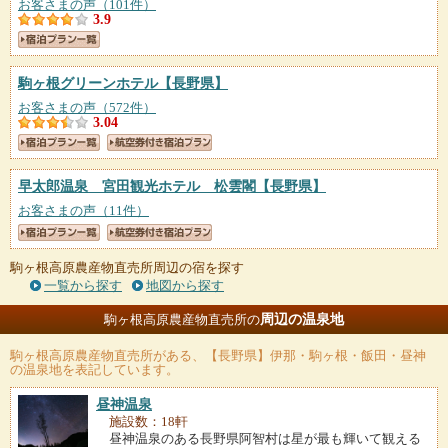
お客さまの声（101件）
3.9
駒ヶ根グリーンホテル
【長野県】
お客さまの声（572件）
3.04
早太郎温泉 宮田観光ホテル 松雲閣
【長野県】
お客さまの声（11件）
駒ヶ根高原農産物直売所周辺の宿を探す
一覧から探す
地図から探す
周辺の温泉地
駒ヶ根高原農産物直売所の
駒ヶ根高原農産物直売所
がある、【長野県】伊那・駒ヶ根・飯田・昼神
の温泉地を表記しています。
昼神温泉
施設数：18軒
昼神温泉のある長野県阿智村は星が最も輝いて観える