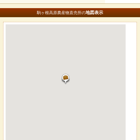
地図
表示
駒ヶ根高原農産物直売所の