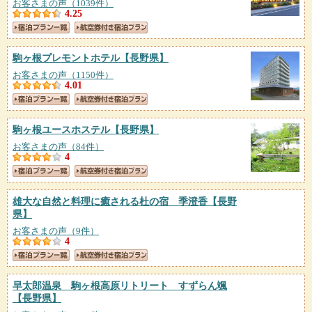
お客さまの声（1039件）
4.25
駒ヶ根プレモントホテル
【長野県】
お客さまの声（1150件）
4.01
駒ヶ根ユースホステル
【長野県】
お客さまの声（84件）
4
雄大な自然と料理に癒される杜の宿 季澄香
【長野
県】
お客さまの声（9件）
4
早太郎温泉 駒ヶ根高原リトリート すずらん颯
【長野県】