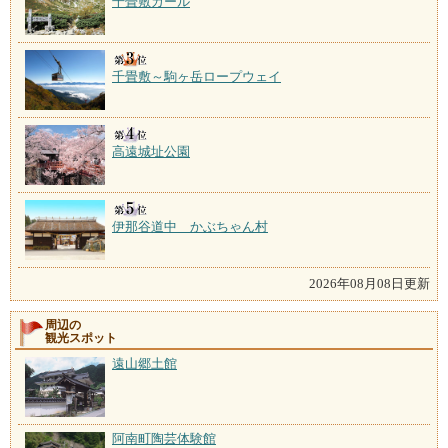
千畳敷カール
千畳敷～駒ヶ岳ロープウェイ
高遠城址公園
伊那谷道中 かぶちゃん村
2026年08月08日更新
周辺の
観光スポット
遠山郷土館
阿南町陶芸体験館