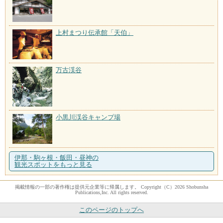
上村まつり伝承館「天伯」
万古渓谷
小黒川渓谷キャンプ場
伊那・駒ヶ根・飯田・昼神の
観光スポットをもっと見る
掲載情報の一部の著作権は提供元企業等に帰属します。 Copyright（C）2026 Shobunsha
Publications,Inc. All rights reserved.
このページのトップへ