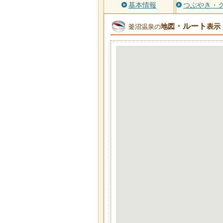
基本情報
つぶやき・
・ルート
地図
表示
釜沼温泉の