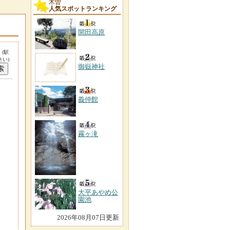
木曽
人気スポットランキング
開田高原
。
(駅
い)
御嶽神社
義仲館
霧ヶ滝
大平あやめ公
園池
2026年08月07日更新