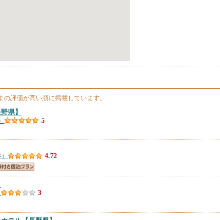
まの評価が高い順に掲載しています。
長野県】
）
5
件）
4.72
】
）
3