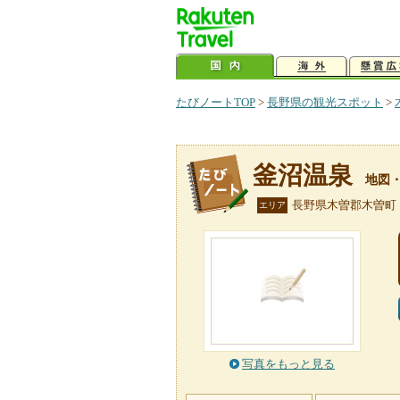
たびノートTOP
>
長野県の観光スポット
>
釜沼温泉
地図
長野県木曽郡木曽町
エリア
写真をもっと見る