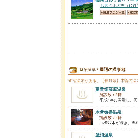
御岳ゴルフ＆リゾー
お客さまの声（17件
周辺の温泉地
釜沼温泉の
釜沼温泉
がある、【長野県】木曽の温
富貴畑高原温泉
施設数：3軒
平成3年に開湯し、
木曽御岳温泉
施設数：2軒
白樺並木が続き、馬
釜沼温泉