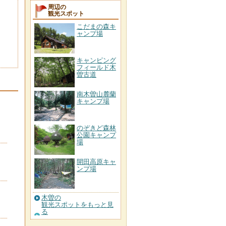
周辺の
観光スポット
こだまの森キ
ャンプ場
キャンピング
フィールド木
曽古道
南木曽山麓蘭
キャンプ場
のぞきど森林
公園キャンプ
場
開田高原キャ
ンプ場
木曽の
観光スポットをもっと見
る