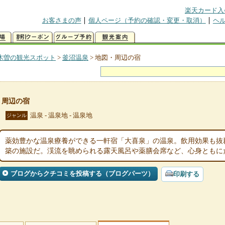
楽天カード入
お客さまの声
個人ページ（予約の確認・変更・取消）
ヘ
木曽の観光スポット
>
釜沼温泉
>
地図・周辺の宿
・周辺の宿
温泉 - 温泉地 - 温泉地
ジャンル
薬効豊かな温泉療養ができる一軒宿「大喜泉」の温泉。飲用効果も抜
築の施設だ。渓流を眺められる露天風呂や薬膳会席など、心身ともに
ブログからクチコミを投稿する（ブログパーツ）
印刷する