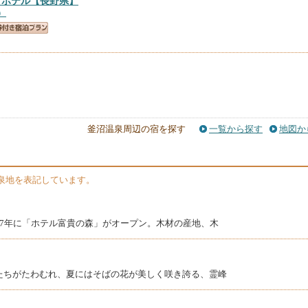
トホテル
【長野県】
）
釜沼温泉周辺の宿を探す
一覧から探す
地図か
泉地を表記しています。
同7年に「ホテル富貴の森」がオープン。木材の産地、木
たちがたわむれ、夏にはそばの花が美しく咲き誇る、霊峰