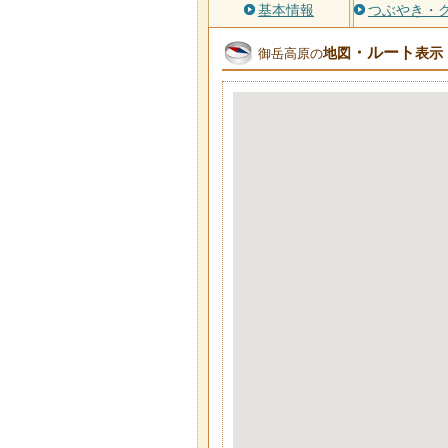
基本情報
つぶやき・
・ルート
地図
表示
御岳高原の