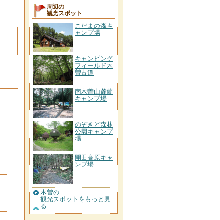
周辺の
観光スポット
こだまの森キ
ャンプ場
キャンピング
フィールド木
曽古道
南木曽山麓蘭
キャンプ場
のぞきど森林
公園キャンプ
場
開田高原キャ
ンプ場
木曽の
観光スポットをもっと見
る