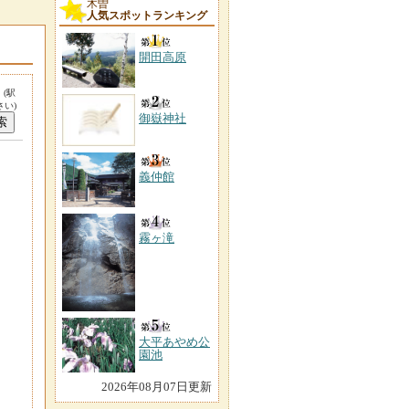
木曽
人気スポットランキング
開田高原
。
(駅
い)
御嶽神社
義仲館
霧ヶ滝
大平あやめ公
園池
2026年08月07日更新