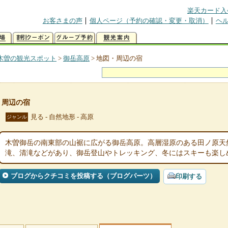
楽天カード入
お客さまの声
個人ページ（予約の確認・変更・取消）
ヘ
木曽の観光スポット
>
御岳高原
>
地図・周辺の宿
・周辺の宿
見る - 自然地形 - 高原
ジャンル
木曽御岳の南東部の山裾に広がる御岳高原。高層湿原のある田ノ原天
滝、清滝などがあり、御岳登山やトレッキング、冬にはスキーも楽し
ブログからクチコミを投稿する（ブログパーツ）
印刷する