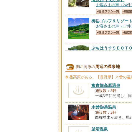
お客さまの声（24件
御岳ゴルフ＆リゾー
お客さまの声（17件
ぷちはうすＳＥＯＴ
お客さまの声（10件
周辺の温泉地
御岳高原の
御岳高原
がある、【長野県】木曽の温
富貴畑高原温泉
施設数：3軒
平成3年に開湯し、
木曽御岳温泉
施設数：2軒
白樺並木が続き、馬
釜沼温泉