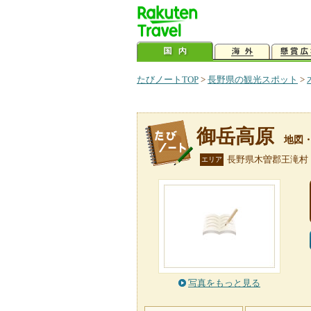
たびノートTOP
>
長野県の観光スポット
>
御岳高原
地図
長野県木曽郡王滝村
エリア
写真をもっと見る