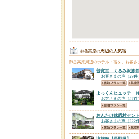
周辺の人気宿
御岳高原の
御岳高原
周辺のホテル・宿を、お客さ
普寛堂 くるみ沢旅
お客さまの声（29件
よっくんヒュッテ 
お客さまの声（57件
おんたけ休暇村セン
お客さまの声（222
滝旅館
【長野県】