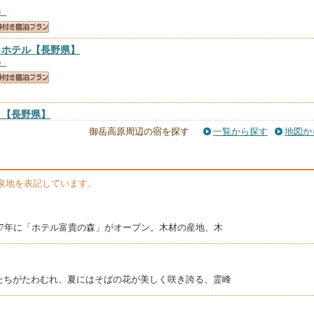
）
トホテル
【長野県】
）
Ｏ
【長野県】
）
御岳高原周辺の宿を探す
一覧から探す
地図か
泉地を表記しています。
同7年に「ホテル富貴の森」がオープン。木材の産地、木
たちがたわむれ、夏にはそばの花が美しく咲き誇る、霊峰