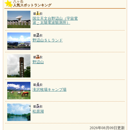
八ヶ岳
人気スポットランキング
国立天文台野辺山（宇宙電
波・太陽電波観測所）
野辺山ＳＬランド
野辺山
滝沢牧場キャンプ場
松原湖
2026年08月09日更新