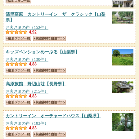
清里高原 カントリーイン ザ クラシック
【山梨
県】
お客さまの声（152件）
4.92
キッズペンションめーぷる
【山梨県】
お客さまの声（130件）
4.88
高原旅館 野辺山荘
【長野県】
お客さまの声（215件）
4.85
カントリーイン オーチャードハウス
【山梨県】
お客さまの声（103件）
4.85