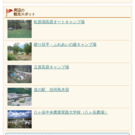
周辺の
観光スポット
松原湖高原オートキャンプ場
廻り目平・ふれあいの森キャンプ場
立原高原キャンプ場
道の駅 信州蔦木宿
八ヶ岳中央農業実践大学校（八ヶ岳農場）