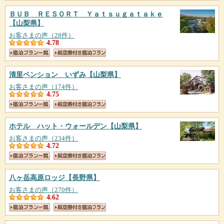
ＢＵＢ ＲＥＳＯＲＴ Ｙａｔｓｕｇａｔａｋｅ
【山梨県】
お客さまの声（28件）
4.78
清里ペンション いずみ
【山梨県】
お客さまの声（174件）
4.75
ホテル ハット・ウォールデン
【山梨県】
お客さまの声（234件）
4.72
八ヶ岳高原ロッジ
【長野県】
お客さまの声（270件）
4.62