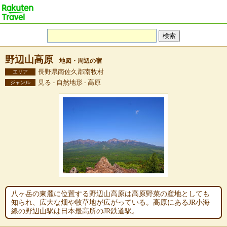
野辺山高原
地図・周辺の宿
長野県南佐久郡南牧村
エリア
見る - 自然地形 - 高原
ジャンル
八ヶ岳の東麓に位置する野辺山高原は高原野菜の産地としても
知られ、広大な畑や牧草地が広がっている。高原にあるJR小海
線の野辺山駅は日本最高所のJR鉄道駅。