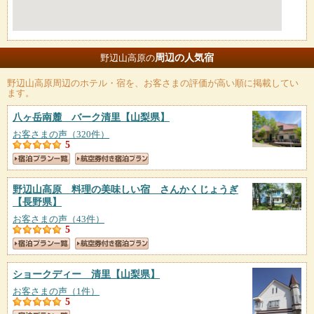
周辺の人気宿
野辺山高原の
野辺山高原
周辺のホテル・宿を、お客さまの評価が高い順に掲載してい
ます。
八ヶ岳南麓 バーク清里
【山梨県】
お客さまの声（320件）
5
野辺山高原 料理の美味しい宿 さんかくじょうぎ
【長野県】
お客さまの声（43件）
5
ショークディー 清里
【山梨県】
お客さまの声（1件）
5