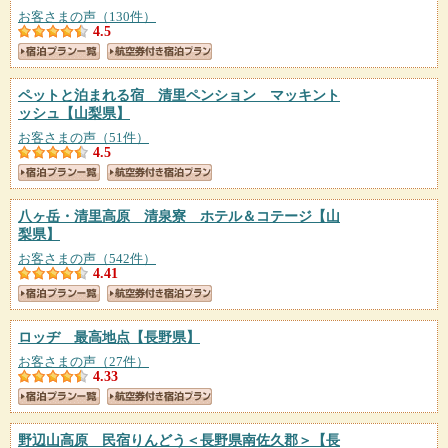
お客さまの声（130件）
4.5
ペットと泊まれる宿 清里ペンション マッキント
ッシュ
【山梨県】
お客さまの声（51件）
4.5
八ヶ岳・清里高原 清泉寮 ホテル＆コテージ
【山
梨県】
お客さまの声（542件）
4.41
ロッヂ 最高地点
【長野県】
お客さまの声（27件）
4.33
野辺山高原 民宿りんどう＜長野県南佐久郡＞
【長