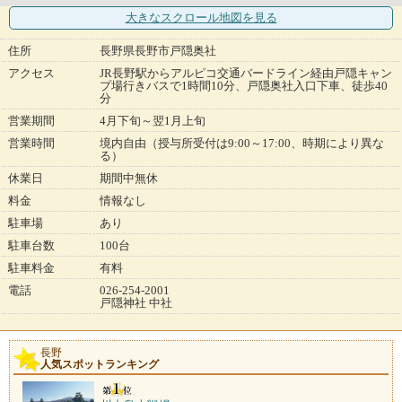
大きなスクロール地図
を見る
住所
長野県長野市戸隠奥社
アクセス
JR長野駅からアルピコ交通バードライン経由戸隠キャン
プ場行きバスで1時間10分、戸隠奥社入口下車、徒歩40
分
営業期間
4月下旬～翌1月上旬
営業時間
境内自由（授与所受付は9:00～17:00、時期により異な
る）
休業日
期間中無休
料金
情報なし
駐車場
あり
駐車台数
100台
駐車料金
有料
電話
026-254-2001
戸隠神社 中社
長野
人気スポットランキング