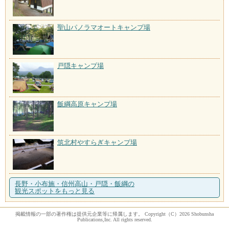
聖山パノラマオートキャンプ場
戸隠キャンプ場
飯綱高原キャンプ場
筑北村やすらぎキャンプ場
長野・小布施・信州高山・戸隠・飯綱の
観光スポットをもっと見る
掲載情報の一部の著作権は提供元企業等に帰属します。 Copyright（C）2026 Shobunsha
Publications,Inc. All rights reserved.