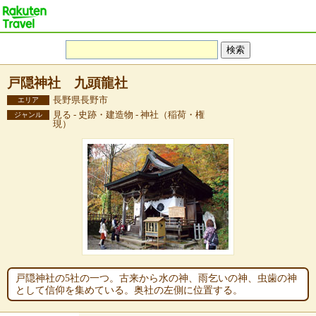
戸隠神社 九頭龍社
長野県長野市
エリア
見る - 史跡・建造物 - 神社（稲荷・権
ジャンル
現）
戸隠神社の5社の一つ。古来から水の神、雨乞いの神、虫歯の神
として信仰を集めている。奥社の左側に位置する。