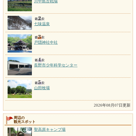
川中島古戦場
七味温泉
戸隠神社中社
長野市少年科学センター
山田牧場
2026年08月07日更新
周辺の
観光スポット
聖高原キャンプ場