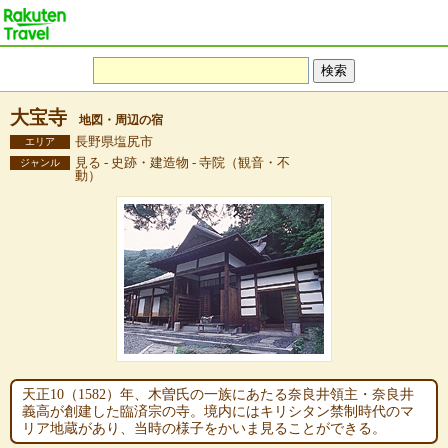
大宝寺
地図・周辺の宿
長野県塩尻市
エリア
見る - 史跡・建造物 - 寺院（観音・不
ジャンル
動）
天正10（1582）年、木曽氏の一族にあたる奈良井領主・奈良井
義高が創建した臨済宗の寺。境内にはキリシタン禁制時代のマ
リア地蔵があり、当時の様子をかいま見ることができる。