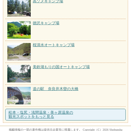
高ソメキャンプ場
徳沢キャンプ場
桜清水オートキャンプ場
美鈴湖もりの国オートキャンプ場
道の駅 奈良井木曽の大橋
松本・塩尻・浅間温泉・美ヶ原温泉の
観光スポットをもっと見る
掲載情報の一部の著作権は提供元企業等に帰属します。 Copyright（C）2026 Shobunsha