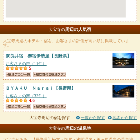
周辺の人気宿
大宝寺の
大宝寺
周辺のホテル・宿を、お客さまの評価が高い順に掲載していま
す。
奈良井宿 御宿伊勢屋
【長野県】
お客さまの声（11件）
5
ＢＹＡＫＵ Ｎａｒａｉ
【長野県】
お客さまの声（32件）
4.6
大宝寺周辺の宿を探す
一覧から探す
地図から探す
周辺の温泉地
大宝寺の
大宝寺
がある、【長野県】松本・塩尻・浅間温泉・美ヶ原温泉の温泉地