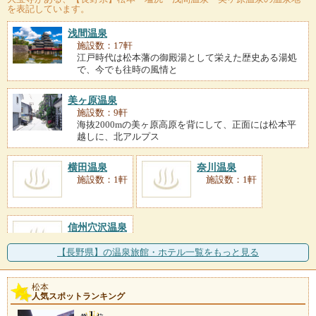
を表記しています。
浅間温泉
施設数：17軒
江戸時代は松本藩の御殿湯として栄えた歴史ある湯処
で、今でも往時の風情と
美ヶ原温泉
施設数：9軒
海抜2000mの美ヶ原高原を背にして、正面には松本平
越しに、北アルプス
横田温泉
奈川温泉
施設数：1軒
施設数：1軒
信州穴沢温泉
施設数：1軒
【長野県】の温泉旅館・ホテル一覧をもっと見る
松本
人気スポットランキング