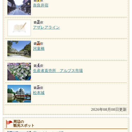
奈良井宿
アザレアライン
河童橋
生産者直売所 アルプス市場
松本城
2026年08月08日更新
周辺の
観光スポット