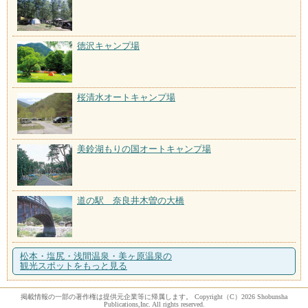
徳沢キャンプ場
桜清水オートキャンプ場
美鈴湖もりの国オートキャンプ場
道の駅 奈良井木曽の大橋
松本・塩尻・浅間温泉・美ヶ原温泉の
観光スポットをもっと見る
掲載情報の一部の著作権は提供元企業等に帰属します。 Copyright（C）2026 Shobunsha
Publications,Inc. All rights reserved.