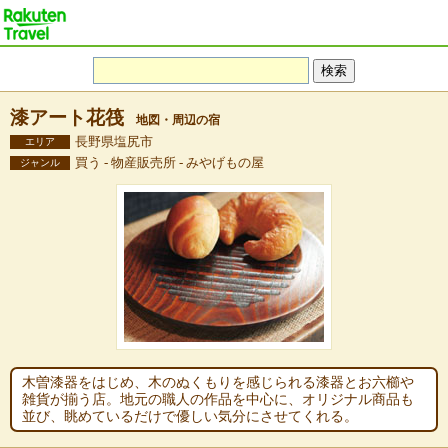
漆アート花筏
地図・周辺の宿
長野県塩尻市
エリア
買う - 物産販売所 - みやげもの屋
ジャンル
木曽漆器をはじめ、木のぬくもりを感じられる漆器とお六櫛や
雑貨が揃う店。地元の職人の作品を中心に、オリジナル商品も
並び、眺めているだけで優しい気分にさせてくれる。