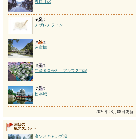
奈良井宿
アザレアライン
河童橋
生産者直売所 アルプス市場
松本城
2026年08月08日更新
周辺の
観光スポット
高ソメキャンプ場