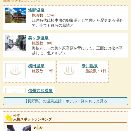
温泉地を表記しています。
浅間温泉
施設数：17軒
江戸時代は松本藩の御殿湯として栄えた歴史ある湯処
で、今でも往時の風情と
美ヶ原温泉
施設数：9軒
海抜2000mの美ヶ原高原を背にして、正面には松本平
越しに、北アルプス
横田温泉
奈川温泉
施設数：1軒
施設数：1軒
信州穴沢温泉
施設数：1軒
【長野県】の温泉旅館・ホテル一覧をもっと見る
松本
人気スポットランキング