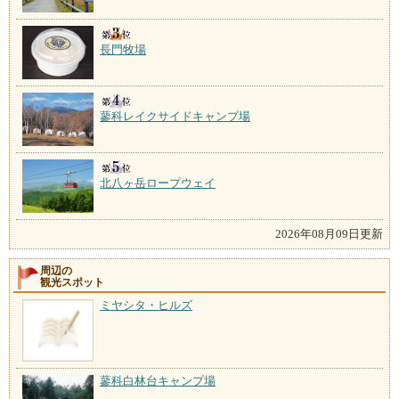
長門牧場
蓼科レイクサイドキャンプ場
北八ヶ岳ロープウェイ
2026年08月09日更新
周辺の
観光スポット
ミヤシタ・ヒルズ
蓼科白林台キャンプ場