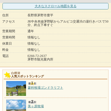
大きなスクロール地図
を見る
住所
長野県茅野市豊平
アクセス
JR中央本線茅野駅からアルピコ交通渋の湯行きバスで50
分、終点下車すぐ
営業期間
通年
営業時間
情報なし
休業日
情報なし
料金
情報なし
電話
0266-72-2637
茅野市観光案内所
白樺湖
人気スポットランキング
蓼科牧場ゴンドラリフト
美ヶ原牧場