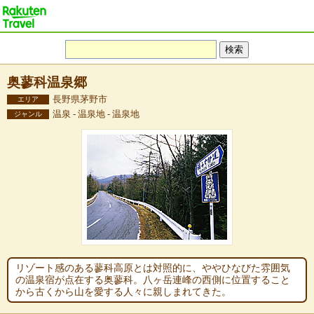
奥蓼科温泉郷
長野県茅野市
エリア
温泉 - 温泉地 - 温泉地
ジャンル
リゾート感のある蓼科高原とは対照的に、ややひなびた雰囲気
の温泉宿が点在する奥蓼科。八ヶ岳連峰の西側に位置すること
から古くから山を愛する人々に親しまれてきた。